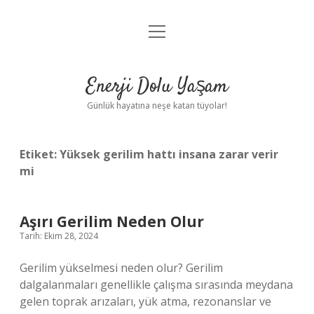
menüyü
Anasayfa
aç
Gizlilik Politikası
Enerji Dolu Yaşam
Yasal Uyarı
Günlük hayatına neşe katan tüyolar!
Hakkımızda
Etiket:
Yüksek gerilim hattı insana zarar verir
mi
Aşırı Gerilim Neden Olur
Tarih: Ekim 28, 2024
Gerilim yükselmesi neden olur? Gerilim
dalgalanmaları genellikle çalışma sırasında meydana
gelen toprak arızaları, yük atma, rezonanslar ve