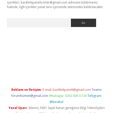
içerikleri,
backlinkpanelicomtr@gmail.com
adresine bildirmeniz
halinde, ilgili içerikler yasal süre içerisinde sitemizden kaldırılacaktır.
Arama
l giriş
betexper giriş
betexper giriş
Reklam ve İletişim:
E-mail:
backlinkpaneli@gmail.com
Teams:
forumhizmeti@gmail.com
Whatsapp: 0262 606 0 726
Telegram:
@karabul
Yasal Uyarı:
Sitemiz, 5651 Sayılı Kanun gereğince Bilgi Teknolojileri