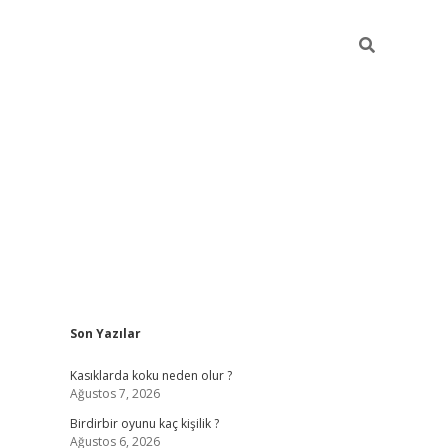
Sidebar
Son Yazılar
ilbet mobil giriş
be
Kasıklarda koku neden olur ?
Ağustos 7, 2026
Birdirbir oyunu kaç kişilik ?
Ağustos 6, 2026