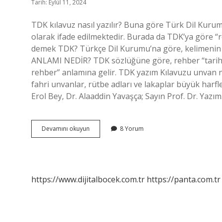
Tarih: Eylül 11, 2024
TDK kılavuz nasıl yazılır? Buna göre Türk Dil Kuru
olarak ifade edilmektedir. Burada da TDK’ya göre “r
demek TDK? Türkçe Dil Kurumu’na göre, kelimenin
ANLAMI NEDİR? TDK sözlüğüne göre, rehber “tarihi ve
rehber” anlamına gelir. TDK yazım Kılavuzu unvan na
fahri unvanlar, rütbe adları ve lakaplar büyük ha
Erol Bey, Dr. Alaaddin Yavaşça; Sayın Prof. Dr. Yazı
Tdk
Devamını okuyun
8 Yorum
Ya
Göre
Kılavuz
Nasıl
Yazılır
https://www.dijitalbocek.com.tr
https://panta.com.tr