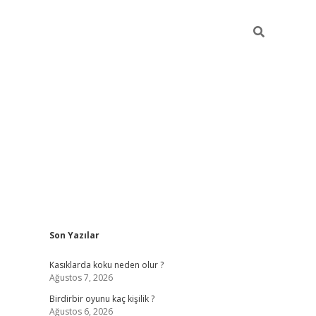
Sidebar
Son Yazılar
ilbet mobil giriş
bet
Kasıklarda koku neden olur ?
Ağustos 7, 2026
Birdirbir oyunu kaç kişilik ?
Ağustos 6, 2026