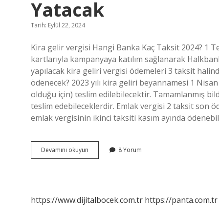
Yatacak
Tarih: Eylül 22, 2024
Kira gelir vergisi Hangi Banka Kaç Taksit 2024? 1 Te
kartlarıyla kampanyaya katılım sağlanarak Halkbank
yapılacak kira geliri vergisi ödemeleri 3 taksit halin
ödenecek? 2023 yılı kira geliri beyannamesi 1 Nisa
olduğu için) teslim edilebilecektir. Tamamlanmış bild
teslim edebileceklerdir. Emlak vergisi 2 taksit son 
emlak vergisinin ikinci taksiti kasım ayında ödeneb
Kira
Devamını okuyun
8 Yorum
Gelir
Vergisi
2023
2
Taksit
https://www.dijitalbocek.com.tr
https://panta.com.tr
Ne
Zaman