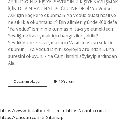
AYRILDIĞINIZ KİŞİYE, SEVDİĞİNİZ KİŞİYE KAVUŞMAK
İÇİN DUA NİHAT HATİPOĞLU NE DEDİ? Ya Vedud
Aşk için kaç kere okunmalı? Ya Vedud duası nasıl ve
ne sıklıkla okunmalıdır? Din alimleri günde 400 defa
“Ya Vedud” isminin okunmasını tavsiye etmektedir.
Sevdiğine kavuşmak için hangi zikir çekilir?
Sevdiklerinize kavuşmak için Vasil duası şu şekilde
okunur: – Ya Vedud ismini söyleyip ardından Duha
suresini okuyun. – Ya Cami ismini söyleyip ardından
Ala…
Ya
Devamını okuyun
10 Yorum
Vedud
Esmasına
Nasıl
Nida
Edilir
https://www.dijitalbocek.com.tr
https://panta.com.tr
https://pacsun.com.tr
Sitemap