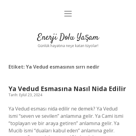
menüyü
Anasayfa
aç
Gizlilik Politikası
Enerji Dolu Yaşam
Yasal Uyarı
Günlük hayatına neşe katan tüyolar!
Hakkımızda
Etiket:
Ya Vedud esmasının sırrı nedir
Ya Vedud Esmasına Nasıl Nida Edilir
Tarih: Eylül 23, 2024
Ya Vedud esması nida edilir ne demek? Ya Vedud
ismi “seven ve sevilen” anlamına gelir. Ya Cami ismi
“toplayan ve bir araya getiren” anlamına gelir. Ya
Mucib ismi “duaları kabul eden” anlamına gelir.