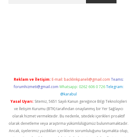
 giriş
betexper giriş
betexper giriş
Reklam ve İletişim:
E-mail:
backlinkpaneli@gmail.com
Teams:
forumhizmeti@gmail.com
Whatsapp: 0262 606 0 726
Telegram:
@karabul
Yasal Uyarı:
Sitemiz, 5651 Sayılı Kanun gereğince Bilgi Teknolojileri
ve İletişim Kurumu (BTK) tarafından onaylanmış bir Yer Sağlayıcı
olarak hizmet vermektedir. Bu nedenle, sitedeki içerikleri proaktif
olarak denetleme veya araştırma yükümlülüğümüz bulunmamaktadır.
Ancak, üyelerimiz yazdıkları içeriklerin sorumluluğunu taşımakta olup,