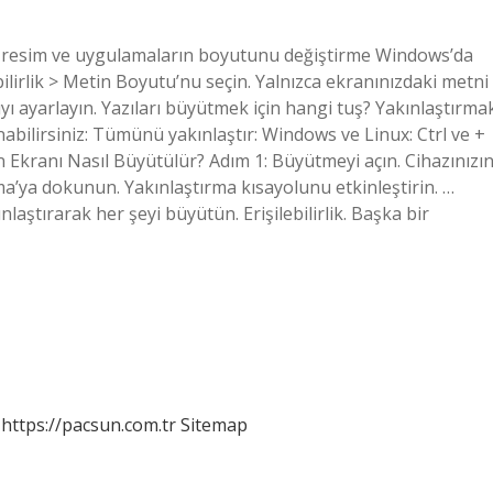
n, resim ve uygulamaların boyutunu değiştirme Windows’da
ebilirlik > Metin Boyutu’nu seçin. Yalnızca ekranınızdaki metni
ı ayarlayın. Yazıları büyütmek için hangi tuş? Yakınlaştırma
nabilirsiniz: Tümünü yakınlaştır: Windows ve Linux: Ctrl ve +
n Ekranı Nasıl Büyütülür? Adım 1: Büyütmeyi açın. Cihazınızı
ırma’ya dokunun. Yakınlaştırma kısayolunu etkinleştirin. …
ştırarak her şeyi büyütün. Erişilebilirlik. Başka bir
https://pacsun.com.tr
Sitemap