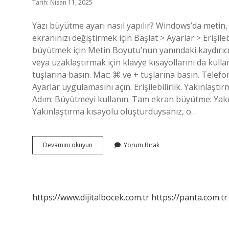
Tarih: Nisan 11, 2025
Yazı büyütme ayarı nasıl yapılır? Windows’da meti
ekranınızı değiştirmek için Başlat > Ayarlar > Erişil
büyütmek için Metin Boyutu’nun yanındaki kaydırıcıy
veya uzaklaştırmak için klavye kısayollarını da kulla
tuşlarına basın. Mac: ⌘ ve + tuşlarına basın. Telefo
Ayarlar uygulamasını açın. Erişilebilirlik. Yakınlaşt
Adım: Büyütmeyi kullanın. Tam ekran büyütme: Yakınla
Yakınlaştırma kısayolu oluşturduysanız, o…
Telefonda
Devamını okuyun
Yorum Bırak
Yazı
Büyütme
Nasıl
Olur
https://www.dijitalbocek.com.tr
https://panta.com.tr