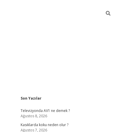
Sidebar
Son Yazılar
ilbet mobil giriş
bet
Televizyonda AV1 ne demek ?
Ağustos 8, 2026
Kasıklarda koku neden olur ?
Ağustos 7, 2026