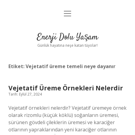
menüyü
Anasayfa
aç
Gizlilik Politikası
Enerji Dolu Yaşam
Yasal Uyarı
Günlük hayatına neşe katan tüyolar!
Hakkımızda
Etiket:
Vejetatif üreme temeli neye dayanır
Vejetatif Üreme Örnekleri Nelerdir
Tarih: Eylül 27, 2024
Vejetatif örnekleri nelerdir? Vejetatif üremeye örnek
olarak rizomlu (küçük köklü) soğanların üremesi,
sürünen gövdeli çileklerin üremesi ve karaciğer
otlarının yapraklarından yeni karaciğer otlarının