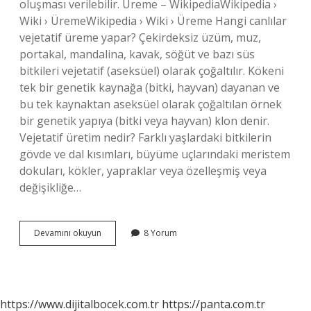
oluşması verilebilir. Üreme – WikipediaWikipedia ›
Wiki › ÜremeWikipedia › Wiki › Üreme Hangi canlılar
vejetatif üreme yapar? Çekirdeksiz üzüm, muz,
portakal, mandalina, kavak, söğüt ve bazı süs
bitkileri vejetatif (aseksüel) olarak çoğaltılır. Kökeni
tek bir genetik kaynağa (bitki, hayvan) dayanan ve
bu tek kaynaktan aseksüel olarak çoğaltılan örnek
bir genetik yapıya (bitki veya hayvan) klon denir.
Vejetatif üretim nedir? Farklı yaşlardaki bitkilerin
gövde ve dal kısımları, büyüme uçlarındaki meristem
dokuları, kökler, yapraklar veya özelleşmiş veya
değişikliğe…
Vejetatif
Devamını okuyun
8 Yorum
Üreme
Örnekleri
Nelerdir
https://www.dijitalbocek.com.tr
https://panta.com.tr