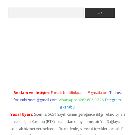
Arama
 giriş
betexper giriş
betexper giriş
Reklam ve İletişim:
E-mail:
backlinkpaneli@gmail.com
Teams:
forumhizmeti@gmail.com
Whatsapp: 0262 606 0 726
Telegram:
@karabul
Yasal Uyarı:
Sitemiz, 5651 Sayılı Kanun gereğince Bilgi Teknolojileri
ve İletişim Kurumu (BTK) tarafından onaylanmış bir Yer Sağlayıcı
olarak hizmet vermektedir. Bu nedenle, sitedeki içerikleri proaktif