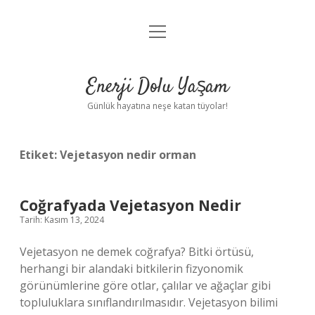
menüyü
Anasayfa
aç
Gizlilik Politikası
Enerji Dolu Yaşam
Yasal Uyarı
Günlük hayatına neşe katan tüyolar!
Hakkımızda
Etiket:
Vejetasyon nedir orman
Coğrafyada Vejetasyon Nedir
Tarih: Kasım 13, 2024
Vejetasyon ne demek coğrafya? Bitki örtüsü,
herhangi bir alandaki bitkilerin fizyonomik
görünümlerine göre otlar, çalılar ve ağaçlar gibi
topluluklara sınıflandırılmasıdır. Vejetasyon bilimi