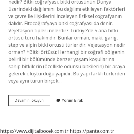
nedir? Bitki coğrafyası, bitki örtüsünün Dünya
üzerindeki dağılımını, bu dağılımı etkileyen faktörleri
ve çevre ile ilişkilerini inceleyen fiziksel coğrafyanın
dalıdır. Fitocoğrafyaya bitki coğrafyası da denir.
Vejetasyon tipleri nelerdir? Türkiye’de 5 ana bitki
örtüsü türü hakimdir. Bunlar orman, maki, garig,
step ve alpin bitki örtüsü türleridir. Vejetasyon nedir
orman? *Bitki örtüsü; Herhangi bir coğrafi bölgenin
belirli bir bölümünde benzer yaşam koşullarına
sahip bitkilerin (özellikle odunsu bitkilerin) bir araya
gelerek oluşturduğu yapıdır. Bu yapı farklı türlerden
veya aynı türün birçok…
Coğrafyada
Devamını okuyun
Yorum Bırak
Vejetasyon
Nedir
https://www.dijitalbocek.com.tr
https://panta.com.tr