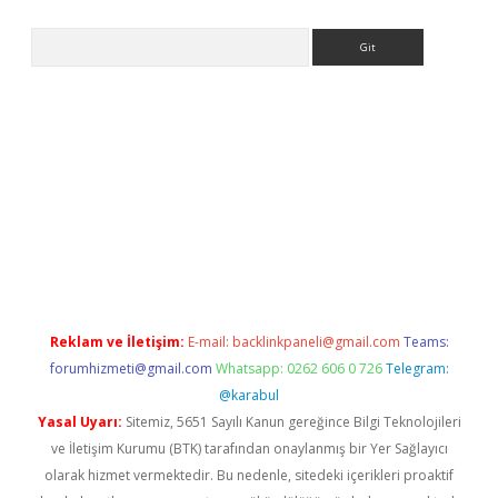
Arama
 giriş
betexper giriş
betexper giriş
Reklam ve İletişim:
E-mail:
backlinkpaneli@gmail.com
Teams:
forumhizmeti@gmail.com
Whatsapp: 0262 606 0 726
Telegram:
@karabul
Yasal Uyarı:
Sitemiz, 5651 Sayılı Kanun gereğince Bilgi Teknolojileri
ve İletişim Kurumu (BTK) tarafından onaylanmış bir Yer Sağlayıcı
olarak hizmet vermektedir. Bu nedenle, sitedeki içerikleri proaktif