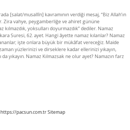
ada [salat/musallîn] kavramının verdiği mesaj, “Biz Allah’ın
dır. Zira vahye, peygamberliğe ve ahiret gününe
z kılmazdık, yoksulları doyurmazdık” dediler. Namaz
ara Suresi, 62. ayet. Hangi âyette namaz kılanlar? Namaz
nananlar; işte onlara büyük bir mükâfat vereceğiz. Maide
zaman yüzlerinizi ve dirseklere kadar ellerinizi yıkayın,
zı da yıkayın. Namaz Kılmazsak ne olur ayet? Namazın farz
https://pacsun.com.tr
Sitemap