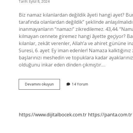
Tarih: Eylül 8, 2024
Biz namaz kılanlardan değildik âyeti hangi ayet? Bur
tarafında olanlardan değildik” şeklinde anlaşılmalı
inanmayanların “namazı” zikredilemez. 43,44. “Nama
kılmayan cennete giremez hangi âyette geçiyor? Bak
kılanlar, zekât verenler, Allah’a ve ahiret gününe i
Suresi, 6. ayet: Ey iman edenler! Namaza kalktığınız 
başlarınızı meshedin ve topuklara kadar ayaklarını
olduğunu inkar eden dinden çıkmıştır.…
Biz
Devamını okuyun
14 Yorum
Namaz
Kılanlardan
Değildik
Hangi
Ayet
https://www.dijitalbocek.com.tr
https://panta.com.tr