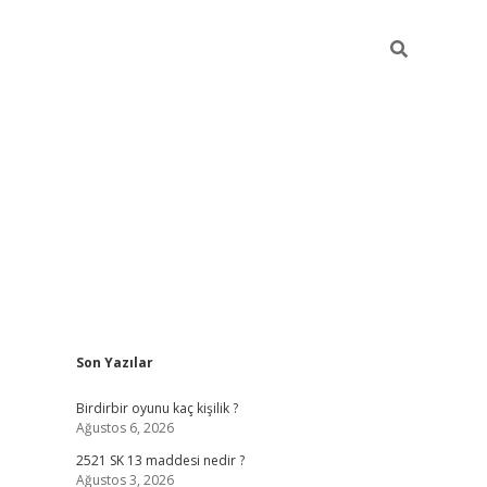
Sidebar
Son Yazılar
ilbet mobil giriş
be
Birdirbir oyunu kaç kişilik ?
Ağustos 6, 2026
2521 SK 13 maddesi nedir ?
Ağustos 3, 2026