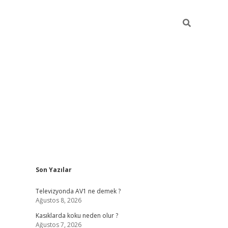
Sidebar
Son Yazılar
ilbet mobil giriş
bet
Televizyonda AV1 ne demek ?
Ağustos 8, 2026
Kasıklarda koku neden olur ?
Ağustos 7, 2026