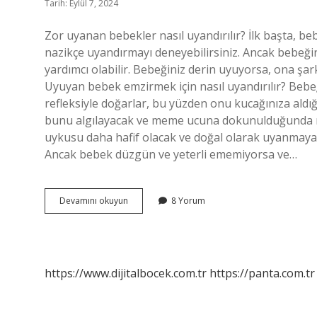
Tarih: Eylül 7, 2024
Zor uyanan bebekler nasıl uyandırılır? İlk başta, be
nazikçe uyandırmayı deneyebilirsiniz. Ancak bebeği
yardımcı olabilir. Bebeğiniz derin uyuyorsa, ona şa
Uyuyan bebek emzirmek için nasıl uyandırılır? Be
refleksiyle doğarlar, bu yüzden onu kucağınıza aldı
bunu algılayacak ve meme ucuna dokunulduğunda re
uykusu daha hafif olacak ve doğal olarak uyanmaya 
Ancak bebek düzgün ve yeterli ememiyorsa ve…
Bebek
Devamını okuyun
8 Yorum
Uyanmıyorsa
Ne
Yapmalı
https://www.dijitalbocek.com.tr
https://panta.com.tr