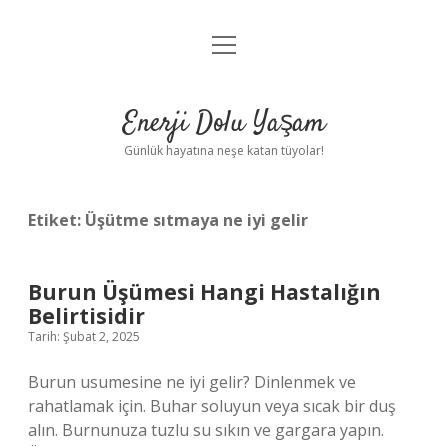
menüyü
Anasayfa
aç
Gizlilik Politikası
Enerji Dolu Yaşam
Yasal Uyarı
Günlük hayatına neşe katan tüyolar!
Hakkımızda
Etiket:
Üşütme sıtmaya ne iyi gelir
Burun Üşümesi Hangi Hastalığın
Belirtisidir
Tarih: Şubat 2, 2025
Burun usumesine ne iyi gelir? Dinlenmek ve
rahatlamak için. Buhar soluyun veya sıcak bir duş
alın. Burnunuza tuzlu su sıkın ve gargara yapın.