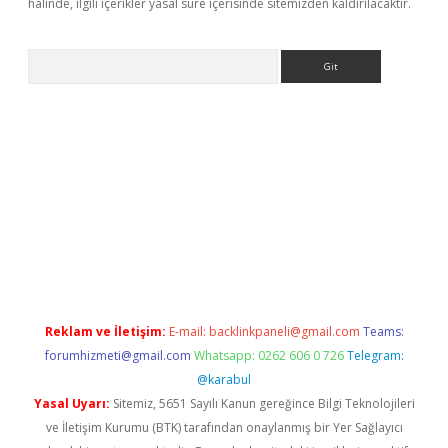
halinde, ilgili içerikler yasal süre içerisinde sitemizden kaldırılacaktır.
Arama
 giriş
betexper giriş
betexper giriş
Reklam ve İletişim:
E-mail:
backlinkpaneli@gmail.com
Teams:
forumhizmeti@gmail.com
Whatsapp: 0262 606 0 726
Telegram:
@karabul
Yasal Uyarı:
Sitemiz, 5651 Sayılı Kanun gereğince Bilgi Teknolojileri
ve İletişim Kurumu (BTK) tarafından onaylanmış bir Yer Sağlayıcı