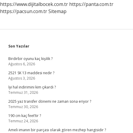
https://www.dijitalbocek.com.tr
https://panta.com.tr
https://pacsun.com.tr
Sitemap
Sidebar
Son Yazılar
Birdirbir oyunu kaç kişilik ?
Ağustos 6, 2026
2521 SK 13 maddesi nedir ?
Ağustos 3, 2026
İyi hal indirimini kim çıkardı ?
Temmuz 31, 2026
2025 yaz transfer dönemi ne zaman sona eriyor ?
Temmuz 30, 2026
190 cm kaç feet’tir ?
Temmuz 24, 2026
Ameli imanın bir parçası olarak gören mezhep hangisidir ?