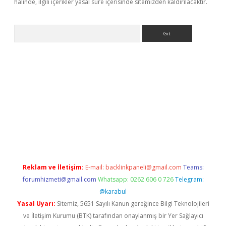
halinde, ilgili içerikler yasal süre içerisinde sitemizden kaldırılacaktır.
Arama
 giriş
betexper giriş
betexper giriş
Reklam ve İletişim:
E-mail:
backlinkpaneli@gmail.com
Teams:
forumhizmeti@gmail.com
Whatsapp: 0262 606 0 726
Telegram:
@karabul
Yasal Uyarı:
Sitemiz, 5651 Sayılı Kanun gereğince Bilgi Teknolojileri
ve İletişim Kurumu (BTK) tarafından onaylanmış bir Yer Sağlayıcı