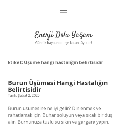
menüyü
Anasayfa
aç
Gizlilik Politikası
Enerji Dolu Yaşam
Yasal Uyarı
Günlük hayatına neşe katan tüyolar!
Hakkımızda
Etiket:
Üşüme hangi hastalığın belirtisidir
Burun Üşümesi Hangi Hastalığın
Belirtisidir
Tarih: Şubat 2, 2025
Burun usumesine ne iyi gelir? Dinlenmek ve
rahatlamak için. Buhar soluyun veya sıcak bir duş
alın. Burnunuza tuzlu su sıkın ve gargara yapın.