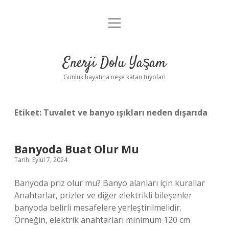
menüyü
Anasayfa
aç
Gizlilik Politikası
Enerji Dolu Yaşam
Yasal Uyarı
Günlük hayatına neşe katan tüyolar!
Hakkımızda
Etiket:
Tuvalet ve banyo ışıkları neden dışarıda
Banyoda Buat Olur Mu
Tarih: Eylül 7, 2024
Banyoda priz olur mu? Banyo alanları için kurallar
Anahtarlar, prizler ve diğer elektrikli bileşenler
banyoda belirli mesafelere yerleştirilmelidir.
Örneğin, elektrik anahtarları minimum 120 cm