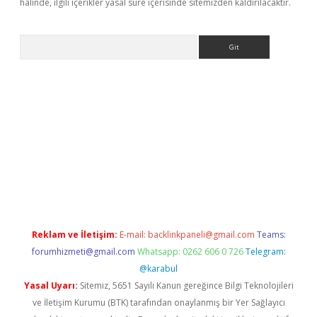
halinde, ilgili içerikler yasal süre içerisinde sitemizden kaldırılacaktır.
Arama
 giriş
betexper giriş
betexper giriş
Reklam ve İletişim:
E-mail:
backlinkpaneli@gmail.com
Teams:
forumhizmeti@gmail.com
Whatsapp: 0262 606 0 726
Telegram:
@karabul
Yasal Uyarı:
Sitemiz, 5651 Sayılı Kanun gereğince Bilgi Teknolojileri
ve İletişim Kurumu (BTK) tarafından onaylanmış bir Yer Sağlayıcı