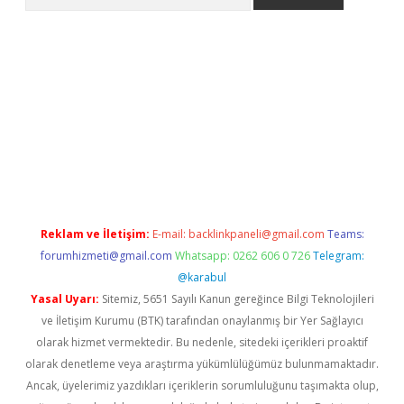
 giriş
betexper giriş
betexper giriş
Reklam ve İletişim:
E-mail:
backlinkpaneli@gmail.com
Teams:
forumhizmeti@gmail.com
Whatsapp: 0262 606 0 726
Telegram:
@karabul
Yasal Uyarı:
Sitemiz, 5651 Sayılı Kanun gereğince Bilgi Teknolojileri
ve İletişim Kurumu (BTK) tarafından onaylanmış bir Yer Sağlayıcı
olarak hizmet vermektedir. Bu nedenle, sitedeki içerikleri proaktif
olarak denetleme veya araştırma yükümlülüğümüz bulunmamaktadır.
Ancak, üyelerimiz yazdıkları içeriklerin sorumluluğunu taşımakta olup,