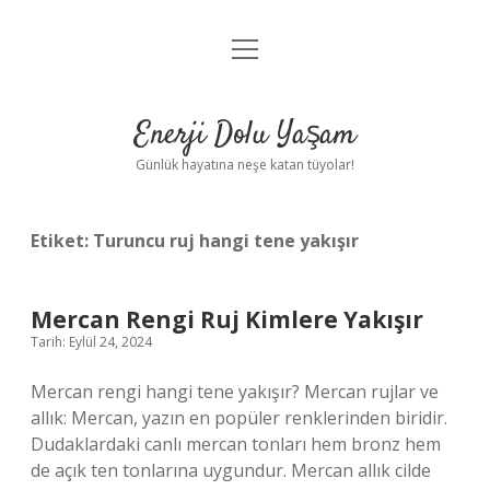
menüyü
Anasayfa
aç
Gizlilik Politikası
Enerji Dolu Yaşam
Yasal Uyarı
Günlük hayatına neşe katan tüyolar!
Hakkımızda
Etiket:
Turuncu ruj hangi tene yakışır
Mercan Rengi Ruj Kimlere Yakışır
Tarih: Eylül 24, 2024
Mercan rengi hangi tene yakışır? Mercan rujlar ve
allık: Mercan, yazın en popüler renklerinden biridir.
Dudaklardaki canlı mercan tonları hem bronz hem
de açık ten tonlarına uygundur. Mercan allık cilde