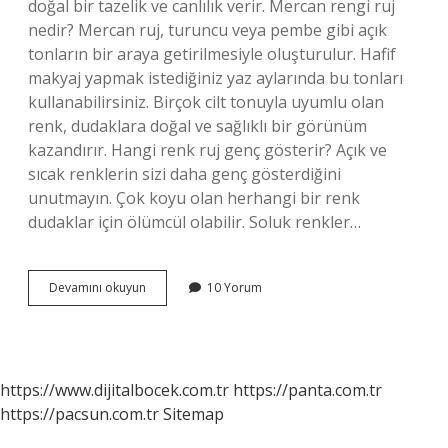
doğal bir tazelik ve canlılık verir. Mercan rengi ruj
nedir? Mercan ruj, turuncu veya pembe gibi açık
tonların bir araya getirilmesiyle oluşturulur. Hafif
makyaj yapmak istediğiniz yaz aylarında bu tonları
kullanabilirsiniz. Birçok cilt tonuyla uyumlu olan
renk, dudaklara doğal ve sağlıklı bir görünüm
kazandırır. Hangi renk ruj genç gösterir? Açık ve
sıcak renklerin sizi daha genç gösterdiğini
unutmayın. Çok koyu olan herhangi bir renk
dudaklar için ölümcül olabilir. Soluk renkler…
Mercan
Devamını okuyun
10 Yorum
Rengi
Ruj
Kimlere
Yakışır
https://www.dijitalbocek.com.tr
https://panta.com.tr
https://pacsun.com.tr
Sitemap