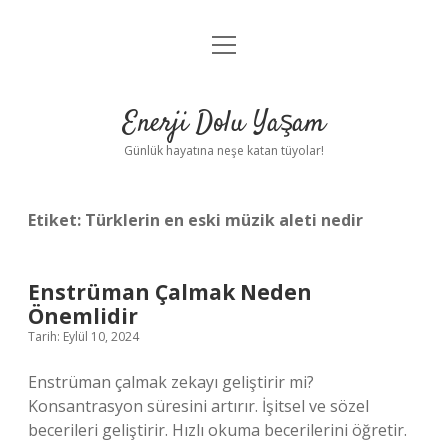
menüyü
Anasayfa
aç
Gizlilik Politikası
Enerji Dolu Yaşam
Yasal Uyarı
Günlük hayatına neşe katan tüyolar!
Hakkımızda
Etiket:
Türklerin en eski müzik aleti nedir
Enstrüman Çalmak Neden
Önemlidir
Tarih: Eylül 10, 2024
Enstrüman çalmak zekayı geliştirir mi?
Konsantrasyon süresini artırır. İşitsel ve sözel
becerileri geliştirir. Hızlı okuma becerilerini öğretir.