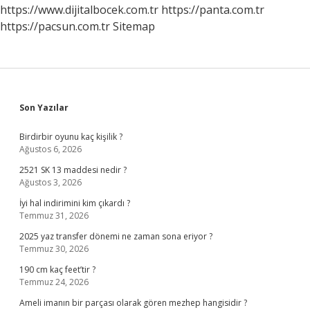
https://www.dijitalbocek.com.tr
https://panta.com.tr
https://pacsun.com.tr
Sitemap
Sidebar
Son Yazılar
Birdirbir oyunu kaç kişilik ?
Ağustos 6, 2026
2521 SK 13 maddesi nedir ?
Ağustos 3, 2026
İyi hal indirimini kim çıkardı ?
Temmuz 31, 2026
2025 yaz transfer dönemi ne zaman sona eriyor ?
Temmuz 30, 2026
190 cm kaç feet’tir ?
Temmuz 24, 2026
Ameli imanın bir parçası olarak gören mezhep hangisidir ?