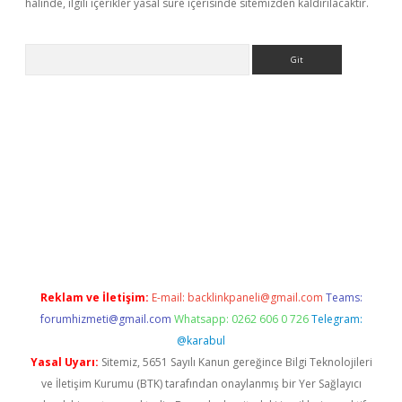
halinde, ilgili içerikler yasal süre içerisinde sitemizden kaldırılacaktır.
Arama
 giriş
betexper giriş
betexper giriş
Reklam ve İletişim:
E-mail:
backlinkpaneli@gmail.com
Teams:
forumhizmeti@gmail.com
Whatsapp: 0262 606 0 726
Telegram:
@karabul
Yasal Uyarı:
Sitemiz, 5651 Sayılı Kanun gereğince Bilgi Teknolojileri
ve İletişim Kurumu (BTK) tarafından onaylanmış bir Yer Sağlayıcı