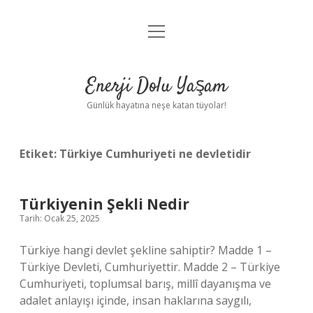
menüyü
Anasayfa
aç
Gizlilik Politikası
Enerji Dolu Yaşam
Yasal Uyarı
Günlük hayatına neşe katan tüyolar!
Hakkımızda
Etiket:
Türkiye Cumhuriyeti ne devletidir
Türkiyenin Şekli Nedir
Tarih: Ocak 25, 2025
Türkiye hangi devlet şekline sahiptir? Madde 1 –
Türkiye Devleti, Cumhuriyettir. Madde 2 – Türkiye
Cumhuriyeti, toplumsal barış, millî dayanışma ve
adalet anlayışı içinde, insan haklarına saygılı,