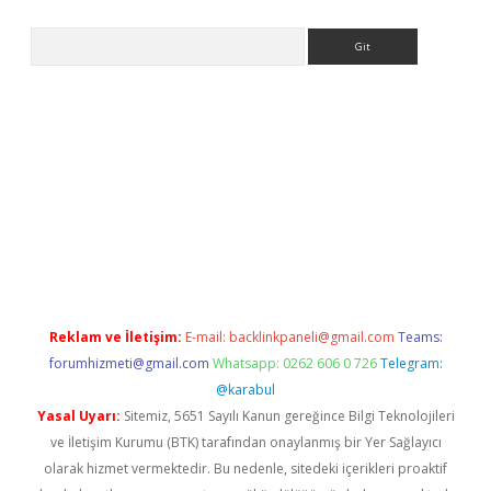
Arama
il giriş
betexper giriş
betexper giriş
Reklam ve İletişim:
E-mail:
backlinkpaneli@gmail.com
Teams:
forumhizmeti@gmail.com
Whatsapp: 0262 606 0 726
Telegram:
@karabul
Yasal Uyarı:
Sitemiz, 5651 Sayılı Kanun gereğince Bilgi Teknolojileri
ve İletişim Kurumu (BTK) tarafından onaylanmış bir Yer Sağlayıcı
olarak hizmet vermektedir. Bu nedenle, sitedeki içerikleri proaktif