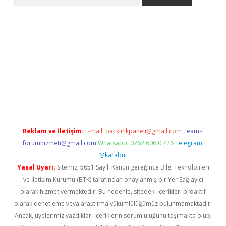
l giriş
betexper giriş
betexper giriş
Reklam ve İletişim:
E-mail:
backlinkpaneli@gmail.com
Teams:
forumhizmeti@gmail.com
Whatsapp: 0262 606 0 726
Telegram:
@karabul
Yasal Uyarı:
Sitemiz, 5651 Sayılı Kanun gereğince Bilgi Teknolojileri
ve İletişim Kurumu (BTK) tarafından onaylanmış bir Yer Sağlayıcı
olarak hizmet vermektedir. Bu nedenle, sitedeki içerikleri proaktif
olarak denetleme veya araştırma yükümlülüğümüz bulunmamaktadır.
Ancak, üyelerimiz yazdıkları içeriklerin sorumluluğunu taşımakta olup,