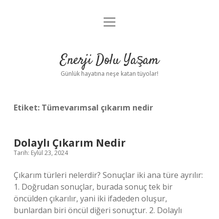
menüyü
Anasayfa
aç
Gizlilik Politikası
Enerji Dolu Yaşam
Yasal Uyarı
Günlük hayatına neşe katan tüyolar!
Hakkımızda
Etiket:
Tümevarımsal çıkarım nedir
Dolaylı Çıkarım Nedir
Tarih: Eylül 23, 2024
Çıkarım türleri nelerdir? Sonuçlar iki ana türe ayrılır:
1. Doğrudan sonuçlar, burada sonuç tek bir
öncülden çıkarılır, yani iki ifadeden oluşur,
bunlardan biri öncül diğeri sonuçtur. 2. Dolaylı