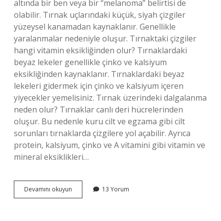
altında bir ben veya bir “melanoma” belirtisi de
olabilir. Tırnak uçlarındaki küçük, siyah çizgiler
yüzeysel kanamadan kaynaklanır. Genellikle
yaralanmalar nedeniyle oluşur. Tırnaktaki çizgiler
hangi vitamin eksikliğinden olur? Tırnaklardaki
beyaz lekeler genellikle çinko ve kalsiyum
eksikliğinden kaynaklanır. Tırnaklardaki beyaz
lekeleri gidermek için çinko ve kalsiyum içeren
yiyecekler yemelisiniz. Tırnak üzerindeki dalgalanma
neden olur? Tırnaklar canlı deri hücrelerinden
oluşur. Bu nedenle kuru cilt ve egzama gibi cilt
sorunları tırnaklarda çizgilere yol açabilir. Ayrıca
protein, kalsiyum, çinko ve A vitamini gibi vitamin ve
mineral eksiklikleri…
Tırnak
Devamını okuyun
13 Yorum
Neden
Çizgi
Çizgi