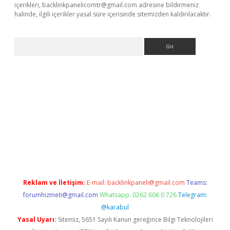
içerikleri,
backlinkpanelicomtr@gmail.com
adresine bildirmeniz
halinde, ilgili içerikler yasal süre içerisinde sitemizden kaldırılacaktır.
Arama
 giriş
betexper giriş
betexper giriş
Reklam ve İletişim:
E-mail:
backlinkpaneli@gmail.com
Teams:
forumhizmeti@gmail.com
Whatsapp: 0262 606 0 726
Telegram:
@karabul
Yasal Uyarı:
Sitemiz, 5651 Sayılı Kanun gereğince Bilgi Teknolojileri