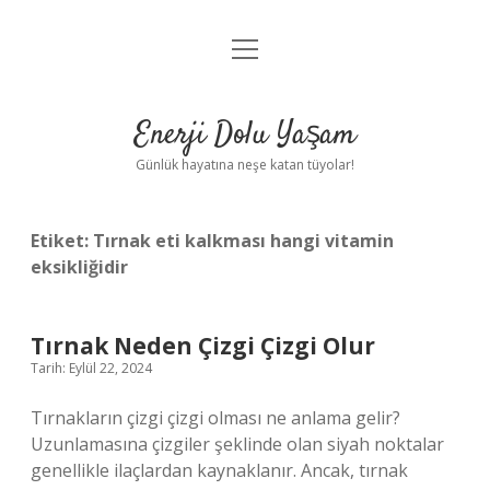
menüyü
Anasayfa
aç
Gizlilik Politikası
Enerji Dolu Yaşam
Yasal Uyarı
Günlük hayatına neşe katan tüyolar!
Hakkımızda
Etiket:
Tırnak eti kalkması hangi vitamin
eksikliğidir
Tırnak Neden Çizgi Çizgi Olur
Tarih: Eylül 22, 2024
Tırnakların çizgi çizgi olması ne anlama gelir?
Uzunlamasına çizgiler şeklinde olan siyah noktalar
genellikle ilaçlardan kaynaklanır. Ancak, tırnak