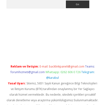
Arama
 giriş
betexper giriş
betexper giriş
Reklam ve İletişim:
E-mail:
backlinkpaneli@gmail.com
Teams:
forumhizmeti@gmail.com
Whatsapp: 0262 606 0 726
Telegram:
@karabul
Yasal Uyarı:
Sitemiz, 5651 Sayılı Kanun gereğince Bilgi Teknolojileri
ve İletişim Kurumu (BTK) tarafından onaylanmış bir Yer Sağlayıcı
olarak hizmet vermektedir. Bu nedenle, sitedeki içerikleri proaktif
olarak denetleme veya araştırma yükümlülüğümüz bulunmamaktadır.