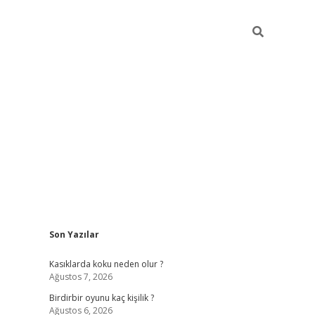
Sidebar
Son Yazılar
ilbet mobil giriş
bet
Kasıklarda koku neden olur ?
Ağustos 7, 2026
Birdirbir oyunu kaç kişilik ?
Ağustos 6, 2026