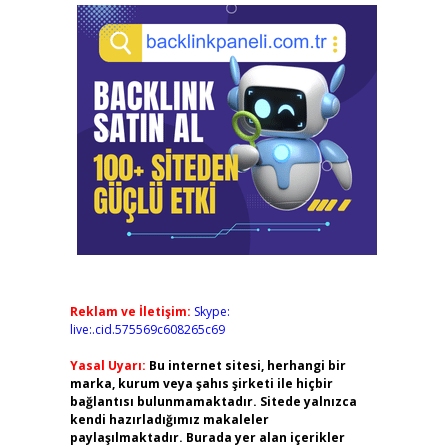
Reklam ve İletişim:
Skype:
live:.cid.575569c608265c69
Yasal Uyarı:
Bu internet sitesi, herhangi bir
marka, kurum veya şahıs şirketi ile hiçbir
bağlantısı bulunmamaktadır. Sitede yalnızca
kendi hazırladığımız makaleler
paylaşılmaktadır. Burada yer alan içerikler