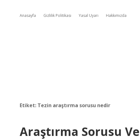
Anasayfa
Gizlilik Politikası
Yasal Uyarı
Hakkımızda
Etiket:
Tezin araştırma sorusu nedir
Araştırma Sorusu Ve