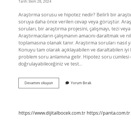
Tarih: Ekim 28, 2024
Araştırma sorusu ve hipotez nedir? Belirli bir araşt
soruya daha önce verilen cevap veya görüştür. Ara
soruları, bir araştırma projesini, çalışmayı, tezi ve
Araştırmacıların çalışmanın amacını daraltmak ve nih
toplamasına olanak tanır. Araştırma soruları nasıl yaz
Konuyu tam olarak açıklayabilen ve daraltabilen iyi 
problem soru anlamına gelir. Hipotez soru cümlesi o
doğrulayabileceğiniz ve test…
Araştırma
Devamını okuyun
Yorum Bırak
Sorusu
Ve
Hipotez
Aynı
Şey
https://www.dijitalbocek.com.tr
https://panta.com.tr
Mi