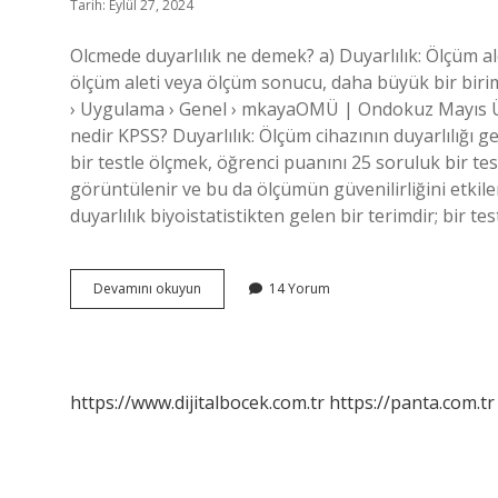
Tarih: Eylül 27, 2024
Olcmede duyarlılık ne demek? a) Duyarlılık: Ölçüm al
ölçüm aleti veya ölçüm sonucu, daha büyük bir biri
› Uygulama › Genel › mkayaOMÜ | Ondokuz Mayıs Üni
nedir KPSS? Duyarlılık: Ölçüm cihazının duyarlılığı 
bir testle ölçmek, öğrenci puanını 25 soruluk bir te
görüntülenir ve bu da ölçümün güvenilirliğini etkil
duyarlılık biyoistatistikten gelen bir terimdir; bir te
Ölçmede
Devamını okuyun
14 Yorum
Duyarlılık
Nedir
https://www.dijitalbocek.com.tr
https://panta.com.tr