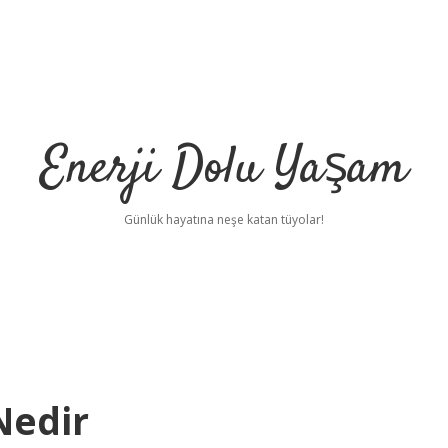
Enerji Dolu Yaşam
Günlük hayatına neşe katan tüyolar!
Nedir