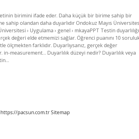
etinin birimini ifade eder. Daha küçük bir birime sahip bir
me sahip olandan daha duyarlıdır Ondokuz Mayıs Üniversites
versitesi › Uygulama › genel › mkayaPPT Testin duyarlılığı
gerçek değeri elde etmemizi sağlar. Öğrenci puanını 10 sorulu
stle ölçmekten farklıdır. Duyarlıysanız, gerçek değer
er. in-measurement… Duyarlılık düzeyi nedir? Duyarlılık veya
stin…
https://pacsun.com.tr
Sitemap