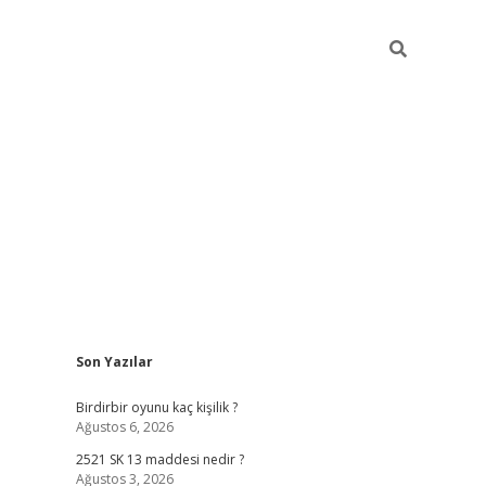
Sidebar
Son Yazılar
ilbet mobil giriş
bet
Birdirbir oyunu kaç kişilik ?
Ağustos 6, 2026
2521 SK 13 maddesi nedir ?
Ağustos 3, 2026