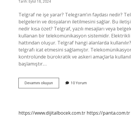
Tarih: Eylül 18, 2024
Telgraf ne işe yarar? Telegram’ın faydası nedir? Tel
belgelerin ve dosyaların iletilmesini sağlar. Bu ileti
nedir kısa özet? Telgraf, yazılı mesajları veya belge
kullanan bir telekomünikasyon sistemidir. Elektrikli tel
hattından oluşur. Telgraf hangi alanlarda kullanılır
telgrafı icat etmesini sağlamıştır. Telekomünikasy
kontrolünde bürokratik ve askeri amaçlarla kullanılmı
başlamıştır.…
Telgraf
Devamını okuyun
10 Yorum
Nedir
Ne
Işe
Yarar
https://www.dijitalbocek.com.tr
https://panta.com.tr