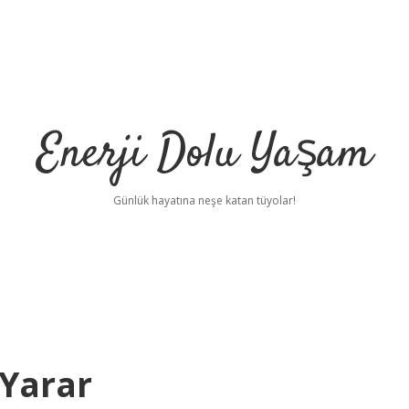
Enerji Dolu Yaşam
Günlük hayatına neşe katan tüyolar!
 Yarar