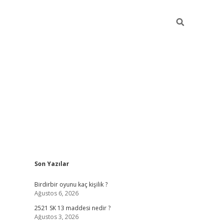
Sidebar
Son Yazılar
ilbet mobil giriş
bet
Birdirbir oyunu kaç kişilik ?
Ağustos 6, 2026
2521 SK 13 maddesi nedir ?
Ağustos 3, 2026