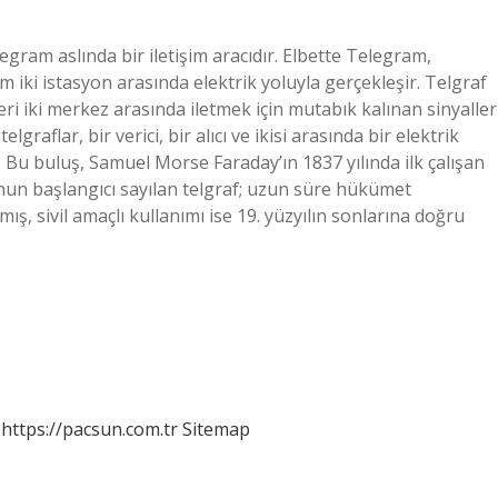
egram aslında bir iletişim aracıdır. Elbette Telegram,
şim iki istasyon arasında elektrik yoluyla gerçekleşir. Telgraf
leri iki merkez arasında iletmek için mutabık kalınan sinyaller
graflar, bir verici, bir alıcı ve ikisi arasında bir elektrik
? Bu buluş, Samuel Morse Faraday’ın 1837 yılında ilk çalışan
onun başlangıcı sayılan telgraf; uzun süre hükümet
ş, sivil amaçlı kullanımı ise 19. yüzyılın sonlarına doğru
https://pacsun.com.tr
Sitemap