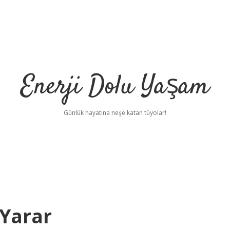
Enerji Dolu Yaşam
Günlük hayatına neşe katan tüyolar!
 Yarar