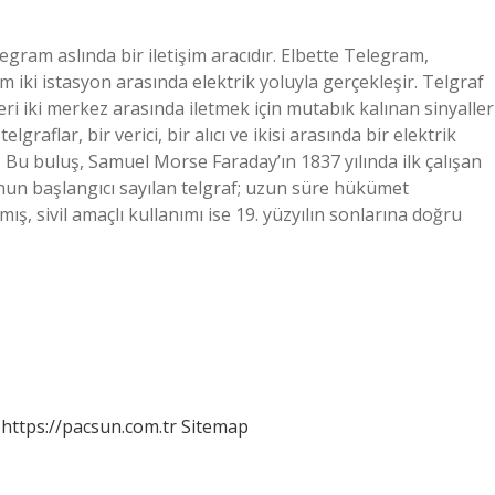
egram aslında bir iletişim aracıdır. Elbette Telegram,
şim iki istasyon arasında elektrik yoluyla gerçekleşir. Telgraf
leri iki merkez arasında iletmek için mutabık kalınan sinyaller
graflar, bir verici, bir alıcı ve ikisi arasında bir elektrik
? Bu buluş, Samuel Morse Faraday’ın 1837 yılında ilk çalışan
onun başlangıcı sayılan telgraf; uzun süre hükümet
ş, sivil amaçlı kullanımı ise 19. yüzyılın sonlarına doğru
https://pacsun.com.tr
Sitemap