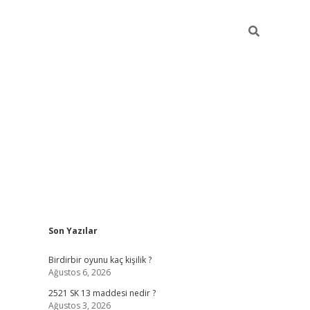
Sidebar
Son Yazılar
ilbet mobil giriş
bet
Birdirbir oyunu kaç kişilik ?
Ağustos 6, 2026
2521 SK 13 maddesi nedir ?
Ağustos 3, 2026