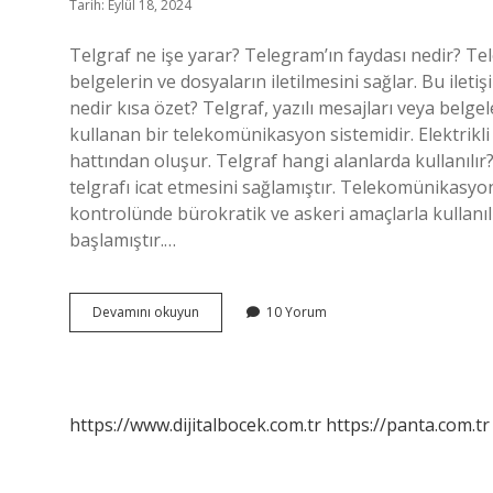
Tarih: Eylül 18, 2024
Telgraf ne işe yarar? Telegram’ın faydası nedir? Tel
belgelerin ve dosyaların iletilmesini sağlar. Bu ileti
nedir kısa özet? Telgraf, yazılı mesajları veya belge
kullanan bir telekomünikasyon sistemidir. Elektrikli tel
hattından oluşur. Telgraf hangi alanlarda kullanılır
telgrafı icat etmesini sağlamıştır. Telekomünikasy
kontrolünde bürokratik ve askeri amaçlarla kullanılmı
başlamıştır.…
Telgraf
Devamını okuyun
10 Yorum
Nedir
Ne
Işe
Yarar
https://www.dijitalbocek.com.tr
https://panta.com.tr