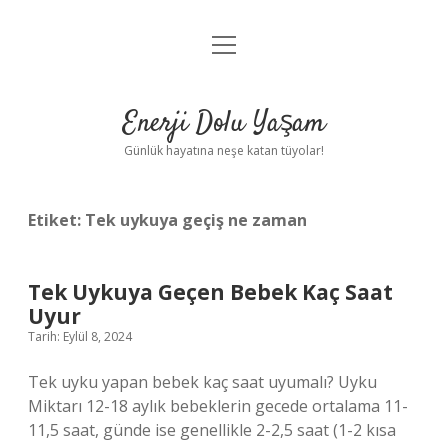
menüyü
Anasayfa
aç
Gizlilik Politikası
Enerji Dolu Yaşam
Yasal Uyarı
Günlük hayatına neşe katan tüyolar!
Hakkımızda
Etiket:
Tek uykuya geçiş ne zaman
Tek Uykuya Geçen Bebek Kaç Saat
Uyur
Tarih: Eylül 8, 2024
Tek uyku yapan bebek kaç saat uyumalı? Uyku
Miktarı 12-18 aylık bebeklerin gecede ortalama 11-
11,5 saat, günde ise genellikle 2-2,5 saat (1-2 kısa