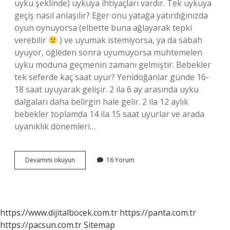
uyku şeklinde) uykuya ihtiyaçları vardır. Tek uykuya
geçiş nasıl anlaşılır? Eğer onu yatağa yatırdığınızda
oyun oynuyorsa (elbette buna ağlayarak tepki
verebilir
) ve uyumak istemiyorsa, ya da sabah
uyuyor, öğleden sonra uyumuyorsa muhtemelen
uyku moduna geçmenin zamanı gelmiştir. Bebekler
tek seferde kaç saat uyur? Yenidoğanlar günde 16-
18 saat uyuyarak gelişir. 2 ila 6 ay arasında uyku
dalgaları daha belirgin hale gelir. 2 ila 12 aylık
bebekler toplamda 14 ila 15 saat uyurlar ve arada
uyanıklık dönemleri…
Tek
Devamını okuyun
16 Yorum
Uykuya
Geçen
Bebek
Kaç
Saat
https://www.dijitalbocek.com.tr
https://panta.com.tr
Uyur
https://pacsun.com.tr
Sitemap