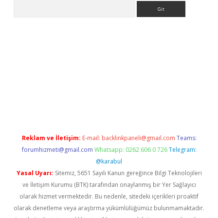
Arama
 giriş
betexper giriş
betexper giriş
Reklam ve İletişim:
E-mail:
backlinkpaneli@gmail.com
Teams:
forumhizmeti@gmail.com
Whatsapp: 0262 606 0 726
Telegram:
@karabul
Yasal Uyarı:
Sitemiz, 5651 Sayılı Kanun gereğince Bilgi Teknolojileri
ve İletişim Kurumu (BTK) tarafından onaylanmış bir Yer Sağlayıcı
olarak hizmet vermektedir. Bu nedenle, sitedeki içerikleri proaktif
olarak denetleme veya araştırma yükümlülüğümüz bulunmamaktadır.