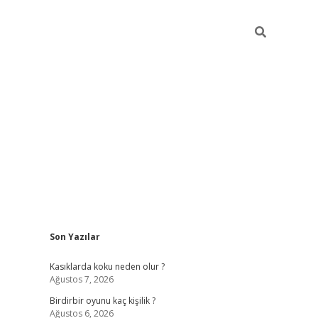
Sidebar
Son Yazılar
ilbet mobil giriş
bet
Kasıklarda koku neden olur ?
Ağustos 7, 2026
Birdirbir oyunu kaç kişilik ?
Ağustos 6, 2026