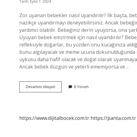
Tarih: Eylül 7, 2024
Zor uyanan bebekler nasıl uyandırılır? İlk başta, be
nazikçe uyandırmayı deneyebilirsiniz. Ancak bebeği
yardımcı olabilir. Bebeğiniz derin uyuyorsa, ona şa
Uyuyan bebek emzirmek için nasıl uyandırılır? Be
refleksiyle doğarlar, bu yüzden onu kucağınıza aldı
bunu algılayacak ve meme ucuna dokunulduğunda re
uykusu daha hafif olacak ve doğal olarak uyanmaya 
Ancak bebek düzgün ve yeterli ememiyorsa ve…
Bebek
Devamını okuyun
8 Yorum
Uyanmıyorsa
Ne
Yapmalı
https://www.dijitalbocek.com.tr
https://panta.com.tr