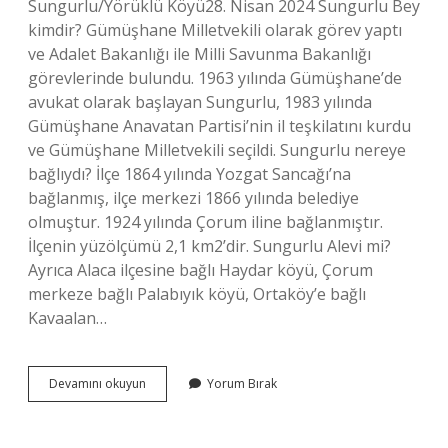
Sungurlu/Yörüklü Köyü28. Nisan 2024 Sungurlu Bey
kimdir? Gümüşhane Milletvekili olarak görev yaptı
ve Adalet Bakanlığı ile Milli Savunma Bakanlığı
görevlerinde bulundu. 1963 yılında Gümüşhane’de
avukat olarak başlayan Sungurlu, 1983 yılında
Gümüşhane Anavatan Partisi’nin il teşkilatını kurdu
ve Gümüşhane Milletvekili seçildi. Sungurlu nereye
bağlıydı? İlçe 1864 yılında Yozgat Sancağı’na
bağlanmış, ilçe merkezi 1866 yılında belediye
olmuştur. 1924 yılında Çorum iline bağlanmıştır.
İlçenin yüzölçümü 2,1 km2’dir. Sungurlu Alevi mi?
Ayrıca Alaca ilçesine bağlı Haydar köyü, Çorum
merkeze bağlı Palabıyık köyü, Ortaköy’e bağlı
Kavaalan…
Sungurlu
Devamını okuyun
Yorum Bırak
Ismi
Nereden
Gelmektedir