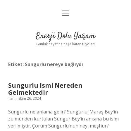
menüyü
Anasayfa
aç
Gizlilik Politikası
Enerji Dolu Yaşam
Yasal Uyarı
Günlük hayatına neşe katan tüyolar!
Hakkımızda
Etiket:
Sungurlu nereye bağlıydı
Sungurlu Ismi Nereden
Gelmektedir
Tarih: Ekim 26, 2024
Sungurlu ne anlama gelir? Sungurlu: Maraş Bey’in
zulmünden kurtulan Sungur Bey’in anısına bu isim
verilmiştir. Çorum Sungurlu’nun neyi meşhur?