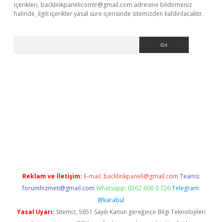
içerikleri,
backlinkpanelicomtr@gmail.com
adresine bildirmeniz
halinde, ilgili içerikler yasal süre içerisinde sitemizden kaldırılacaktır.
Arama
er giriş
Reklam ve İletişim:
E-mail:
backlinkpaneli@gmail.com
Teams:
forumhizmeti@gmail.com
Whatsapp: 0262 606 0 726
Telegram:
@karabul
Yasal Uyarı:
Sitemiz, 5651 Sayılı Kanun gereğince Bilgi Teknolojileri