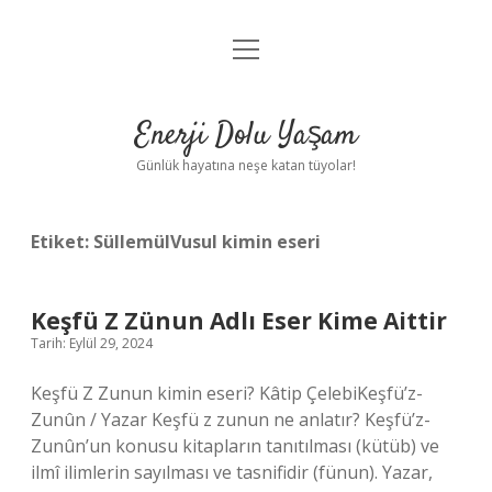
menüyü
Anasayfa
aç
Gizlilik Politikası
Enerji Dolu Yaşam
Yasal Uyarı
Günlük hayatına neşe katan tüyolar!
Hakkımızda
Etiket:
SüllemülVusul kimin eseri
Keşfü Z Zünun Adlı Eser Kime Aittir
Tarih: Eylül 29, 2024
Keşfü Z Zunun kimin eseri? Kâtip ÇelebiKeşfü’z-
Zunûn / Yazar Keşfü z zunun ne anlatır? Keşfü’z-
Zunûn’un konusu kitapların tanıtılması (kütüb) ve
ilmî ilimlerin sayılması ve tasnifidir (fünun). Yazar,