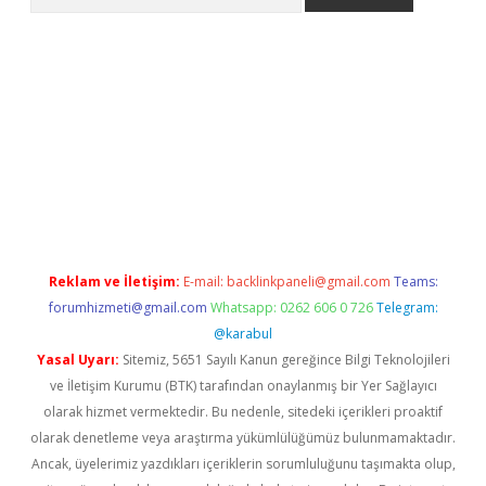
 giriş
betexper giriş
betexper giriş
Reklam ve İletişim:
E-mail:
backlinkpaneli@gmail.com
Teams:
forumhizmeti@gmail.com
Whatsapp: 0262 606 0 726
Telegram:
@karabul
Yasal Uyarı:
Sitemiz, 5651 Sayılı Kanun gereğince Bilgi Teknolojileri
ve İletişim Kurumu (BTK) tarafından onaylanmış bir Yer Sağlayıcı
olarak hizmet vermektedir. Bu nedenle, sitedeki içerikleri proaktif
olarak denetleme veya araştırma yükümlülüğümüz bulunmamaktadır.
Ancak, üyelerimiz yazdıkları içeriklerin sorumluluğunu taşımakta olup,