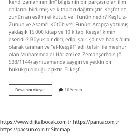
kendi zamanının ilmî bilgisinin bir parçası olan ilim
dallarını bildirmiş ve kitapları dağıtmıştır. Keşfet ez
zunûn an esâmî el kutub ve l fünûn nedir? Keşfu’z-
Zunun ve Asami’l-Kütüb ve’l-Fünûn: Arapça yazılmış
yaklaşık 15.000 kitap ve 10 kitap. Keşşaf kimin
eseridir? Büyük bir dilci, edîp, şair, şâir ve hadis âlimi
olarak tanınan ve “el-Keşşâf” adlı tefsiri ile meşhur
olan Muhammed el-Hârizmî ez-Zemahşerî’nin (ö.
538/1144) aynı zamanda saygın ve yetkin bir
hukukçu olduğu açıktır. El keşf…
Keşfü
Devamını okuyun
10 Yorum
Z
Zünun
Adlı
Eser
Kime
https://www.dijitalbocek.com.tr
https://panta.com.tr
Aittir
https://pacsun.com.tr
Sitemap