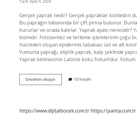
Tarih: Eylül 9, 2024
Gerçek yaprak nedir? Gerçek yapraklar kotiledon 
Bu yaprağın tabanında bir çift pinna bulunur. Bunla
kururlar ve orada kalırlar. Yaprak ayası neresidir? Y
kısmıdır. Fotosentez ve terleme işlemlerinin çoğu bu
hücreden oluşan epidermis tabakası üst ve alt kısımla
Yumurta yaprağı, eliptik yaprak, kalp şeklinde yapra
Yaprak kelimesinin Latince kökü folium’dur. Folium 
Brakte
Devamını okuyun
10 Yorum
Yaprak
Nedir
https://www.dijitalbocek.com.tr
https://panta.com.tr