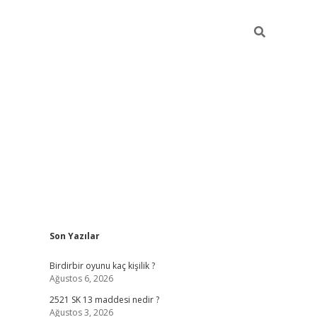
Sidebar
Son Yazılar
ilbet mobil giriş
bet
Birdirbir oyunu kaç kişilik ?
Ağustos 6, 2026
2521 SK 13 maddesi nedir ?
Ağustos 3, 2026