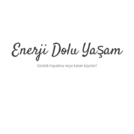
Enerji Dolu Yaşam
Günlük hayatına neşe katan tüyolar!