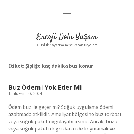
menüyü
Anasayfa
aç
Gizlilik Politikası
Enerji Dolu Yaşam
Yasal Uyarı
Günlük hayatına neşe katan tüyolar!
Hakkımızda
Etiket:
Şişliğe kaç dakika buz konur
Buz Ödemi Yok Eder Mi
Tarih: Ekim 28, 2024
Ödem buz ile geçer mi? Soğuk uygulama ödemi
azaltmada etkilidir. Ameliyat bölgesine buz torbası
veya soğuk paket uygulayabilirsiniz. Ancak, buzu
veya soğuk paketi doğrudan cilde koymamak ve