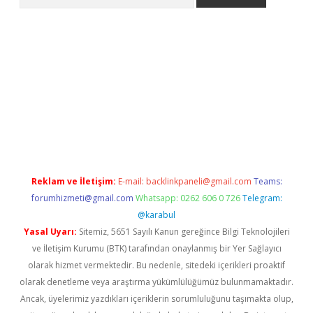
 giriş
betexper giriş
betexper giriş
Reklam ve İletişim:
E-mail:
backlinkpaneli@gmail.com
Teams:
forumhizmeti@gmail.com
Whatsapp: 0262 606 0 726
Telegram:
@karabul
Yasal Uyarı:
Sitemiz, 5651 Sayılı Kanun gereğince Bilgi Teknolojileri
ve İletişim Kurumu (BTK) tarafından onaylanmış bir Yer Sağlayıcı
olarak hizmet vermektedir. Bu nedenle, sitedeki içerikleri proaktif
olarak denetleme veya araştırma yükümlülüğümüz bulunmamaktadır.
Ancak, üyelerimiz yazdıkları içeriklerin sorumluluğunu taşımakta olup,