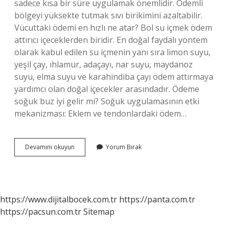
sadece kısa bir süre uygulamak önemlidir. Ödemli
bölgeyi yüksekte tutmak sıvı birikimini azaltabilir.
Vücuttaki ödemi en hızlı ne atar? Bol su içmek ödem
attırıcı içeceklerden biridir. En doğal faydalı yöntem
olarak kabul edilen su içmenin yanı sıra limon suyu,
yeşil çay, ıhlamur, adaçayı, nar suyu, maydanoz
suyu, elma suyu ve karahindiba çayı ödem attırmaya
yardımcı olan doğal içecekler arasındadır. Ödeme
soğuk buz iyi gelir mi? Soğuk uygulamasının etki
mekanizması: Eklem ve tendonlardaki ödem…
Buz
Devamını okuyun
Yorum Bırak
Ödemi
Yok
Eder
Mi
https://www.dijitalbocek.com.tr
https://panta.com.tr
https://pacsun.com.tr
Sitemap