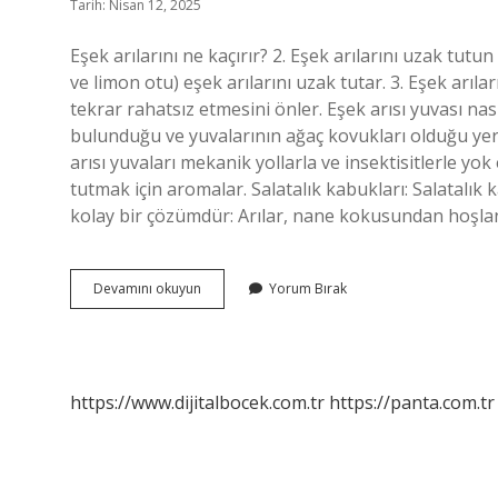
Tarih: Nisan 12, 2025
Eşek arılarını ne kaçırır? 2. Eşek arılarını uzak tut
ve limon otu) eşek arılarını uzak tutar. 3. Eşek arılar
tekrar rahatsız etmesini önler. Eşek arısı yuvası nas
bulunduğu ve yuvalarının ağaç kovukları olduğu yerl
arısı yuvaları mekanik yollarla ve insektisitlerle yok
tutmak için aromalar. Salatalık kabukları: Salatalık k
kolay bir çözümdür: Arılar, nane kokusundan hoşl
Eşek
Devamını okuyun
Yorum Bırak
Arısı
Yuvası
Nasıl
Uzaklaştırılır
https://www.dijitalbocek.com.tr
https://panta.com.tr