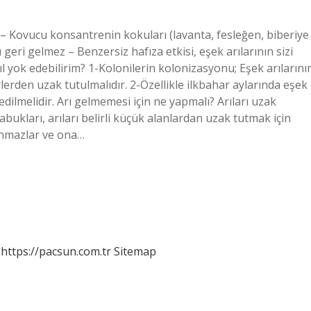
un – Kovucu konsantrenin kokuları (lavanta, fesleğen, biberiye
ı geri gelmez – Benzersiz hafıza etkisi, eşek arılarının sizi
ıl yok edebilirim? 1-Kolonilerin kolonizasyonu; Eşek arılarını
erden uzak tutulmalıdır. 2-Özellikle ilkbahar aylarında eşek
 edilmelidir. Arı gelmemesi için ne yapmalı? Arıları uzak
abukları, arıları belirli küçük alanlardan uzak tutmak için
anmazlar ve ona…
https://pacsun.com.tr
Sitemap