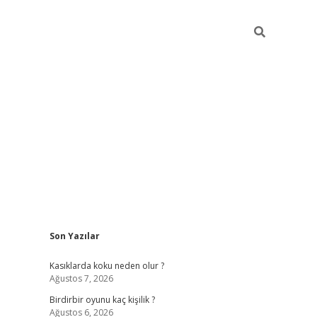
Sidebar
Son Yazılar
ilbet mobil giriş
be
Kasıklarda koku neden olur ?
Ağustos 7, 2026
Birdirbir oyunu kaç kişilik ?
Ağustos 6, 2026