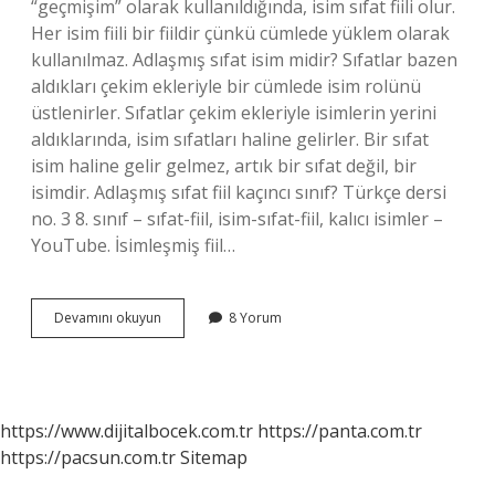
“geçmişim” olarak kullanıldığında, isim sıfat fiili olur.
Her isim fiili bir fiildir çünkü cümlede yüklem olarak
kullanılmaz. Adlaşmış sıfat isim midir? Sıfatlar bazen
aldıkları çekim ekleriyle bir cümlede isim rolünü
üstlenirler. Sıfatlar çekim ekleriyle isimlerin yerini
aldıklarında, isim sıfatları haline gelirler. Bir sıfat
isim haline gelir gelmez, artık bir sıfat değil, bir
isimdir. Adlaşmış sıfat fiil kaçıncı sınıf? Türkçe dersi
no. 3 8. sınıf – sıfat-fiil, isim-sıfat-fiil, kalıcı isimler –
YouTube. İsimleşmiş fiil…
Adlaşmış
Devamını okuyun
8 Yorum
Fiilimsiler
Fiilimsi
Midir
https://www.dijitalbocek.com.tr
https://panta.com.tr
https://pacsun.com.tr
Sitemap