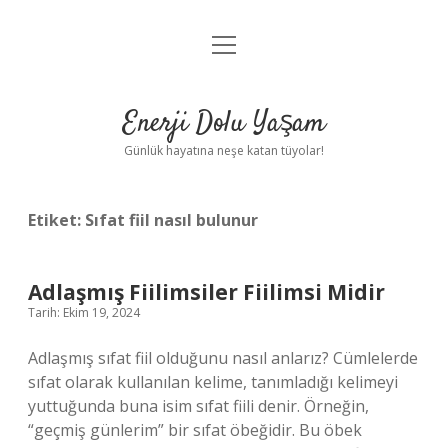
menüyü
Anasayfa
aç
Gizlilik Politikası
Enerji Dolu Yaşam
Yasal Uyarı
Günlük hayatına neşe katan tüyolar!
Hakkımızda
Etiket:
Sıfat fiil nasıl bulunur
Adlaşmış Fiilimsiler Fiilimsi Midir
Tarih: Ekim 19, 2024
Adlaşmış sıfat fiil olduğunu nasıl anlarız? Cümlelerde
sıfat olarak kullanılan kelime, tanımladığı kelimeyi
yuttuğunda buna isim sıfat fiili denir. Örneğin,
“geçmiş günlerim” bir sıfat öbeğidir. Bu öbek