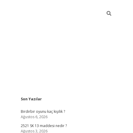
Sidebar
Son Yazılar
ilbet mobil giriş
b
Birdirbir oyunu kaç kişilik ?
Ağustos 6, 2026
2521 SK 13 maddesi nedir ?
Ağustos 3, 2026