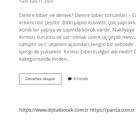
Tarih: Eylül 11, 2024
Demre biber ne demek? Demre biber tohumları – Gelen
erkenci bir çeşittir. Bitki yapısı kuvvetli, çok yaprakl
konik bir yapıya ve sapında körük vardır. Nakliyeye d
Kırmızı, turuncu ve sarı olmak üzere üç çeşidi mevcu
sahiptir ve C vitamini açısından zengin bir sebzedir
içeriği de yüksektir. Kırmızı biberin diğer adı nedir? 
kategorisinde birden…
Baş
Devamını okuyun
8 Yorum
Biber
Ne
https://www.dijitalbocek.com.tr
https://panta.com.tr