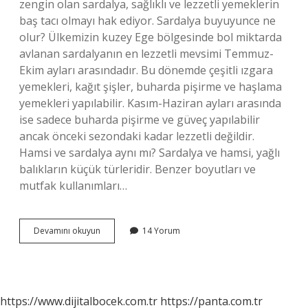
zengin olan sardalya, sağlıklı ve lezzetli yemeklerin
baş tacı olmayı hak ediyor. Sardalya buyuyunce ne
olur? Ülkemizin kuzey Ege bölgesinde bol miktarda
avlanan sardalyanın en lezzetli mevsimi Temmuz-
Ekim ayları arasındadır. Bu dönemde çeşitli ızgara
yemekleri, kağıt şişler, buharda pişirme ve haşlama
yemekleri yapılabilir. Kasım-Haziran ayları arasında
ise sadece buharda pişirme ve güveç yapılabilir
ancak önceki sezondaki kadar lezzetli değildir.
Hamsi ve sardalya aynı mı? Sardalya ve hamsi, yağlı
balıkların küçük türleridir. Benzer boyutları ve
mutfak kullanımları…
Sardalyanın
Devamını okuyun
14 Yorum
Büyüğü
Ne
Olur
https://www.dijitalbocek.com.tr
https://panta.com.tr