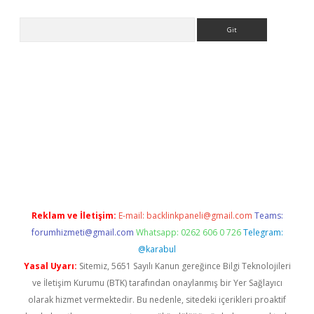
Arama
 giriş
betexper giriş
betexper giriş
Reklam ve İletişim:
E-mail:
backlinkpaneli@gmail.com
Teams:
forumhizmeti@gmail.com
Whatsapp: 0262 606 0 726
Telegram:
@karabul
Yasal Uyarı:
Sitemiz, 5651 Sayılı Kanun gereğince Bilgi Teknolojileri
ve İletişim Kurumu (BTK) tarafından onaylanmış bir Yer Sağlayıcı
olarak hizmet vermektedir. Bu nedenle, sitedeki içerikleri proaktif