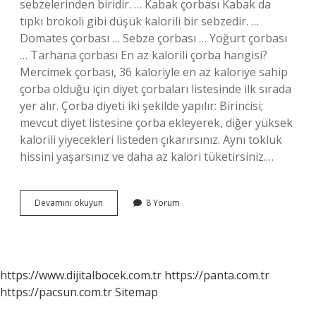
sebzelerinden biridir. … Kabak çorbası Kabak da
tıpkı brokoli gibi düşük kalorili bir sebzedir. …
Domates çorbası … Sebze çorbası … Yoğurt çorbası
… Tarhana çorbası En az kalorili çorba hangisi?
Mercimek çorbası, 36 kaloriyle en az kaloriye sahip
çorba olduğu için diyet çorbaları listesinde ilk sırada
yer alır. Çorba diyeti iki şekilde yapılır: Birincisi;
mevcut diyet listesine çorba ekleyerek, diğer yüksek
kalorili yiyecekleri listeden çıkarırsınız. Aynı tokluk
hissini yaşarsınız ve daha az kalori tüketirsiniz.…
Diyette
Devamını okuyun
8 Yorum
Çorba
Içilir
Mi
https://www.dijitalbocek.com.tr
https://panta.com.tr
https://pacsun.com.tr
Sitemap