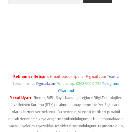
l giriş
betexper giriş
betexper giriş
Reklam ve İletişim:
E-mail:
backlinkpaneli@gmail.com
Teams:
forumhizmeti@gmail.com
Whatsapp: 0262 606 0 726
Telegram:
@karabul
Yasal Uyarı:
Sitemiz, 5651 Sayılı Kanun gereğince Bilgi Teknolojileri
ve İletişim Kurumu (BTK) tarafından onaylanmış bir Yer Sağlayıcı
olarak hizmet vermektedir. Bu nedenle, sitedeki içerikleri proaktif
olarak denetleme veya araştırma yükümlülüğümüz bulunmamaktadır.
Ancak, üyelerimiz yazdıkları içeriklerin sorumluluğunu taşımakta olup,