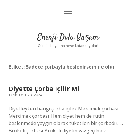
menüyü
Anasayfa
aç
Gizlilik Politikası
Enerji Dolu Yaşam
Yasal Uyarı
Günlük hayatına neşe katan tüyolar!
Hakkımızda
Etiket:
Sadece çorbayla beslenirsem ne olur
Diyette Çorba Içilir Mi
Tarih: Eylül 23, 2024
Diyetteyken hangi çorba içilir? Mercimek çorbası
Mercimek çorbası; Hem diyet hem de rutin
beslenmede yaygın olarak tüketilen bir çorbadır. …
Brokoli çorbası Brokoli diyetin vazgeçilmez