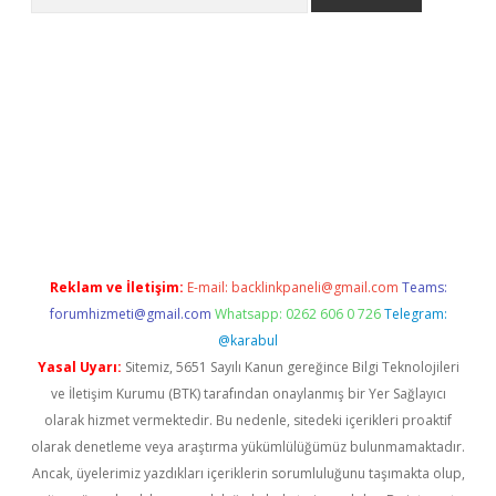
 giriş
betexper giriş
betexper giriş
Reklam ve İletişim:
E-mail:
backlinkpaneli@gmail.com
Teams:
forumhizmeti@gmail.com
Whatsapp: 0262 606 0 726
Telegram:
@karabul
Yasal Uyarı:
Sitemiz, 5651 Sayılı Kanun gereğince Bilgi Teknolojileri
ve İletişim Kurumu (BTK) tarafından onaylanmış bir Yer Sağlayıcı
olarak hizmet vermektedir. Bu nedenle, sitedeki içerikleri proaktif
olarak denetleme veya araştırma yükümlülüğümüz bulunmamaktadır.
Ancak, üyelerimiz yazdıkları içeriklerin sorumluluğunu taşımakta olup,