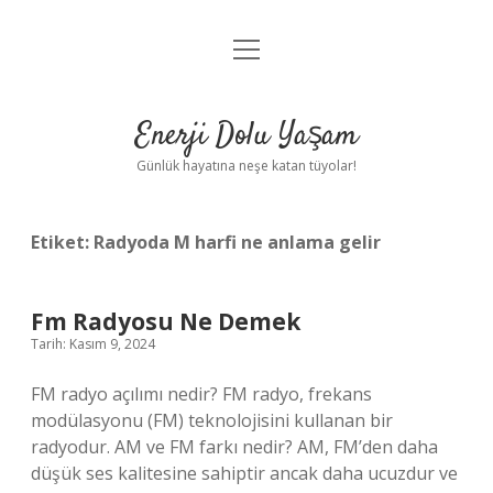
menüyü
Anasayfa
aç
Gizlilik Politikası
Enerji Dolu Yaşam
Yasal Uyarı
Günlük hayatına neşe katan tüyolar!
Hakkımızda
Etiket:
Radyoda M harfi ne anlama gelir
Fm Radyosu Ne Demek
Tarih: Kasım 9, 2024
FM radyo açılımı nedir? FM radyo, frekans
modülasyonu (FM) teknolojisini kullanan bir
radyodur. AM ve FM farkı nedir? AM, FM’den daha
düşük ses kalitesine sahiptir ancak daha ucuzdur ve