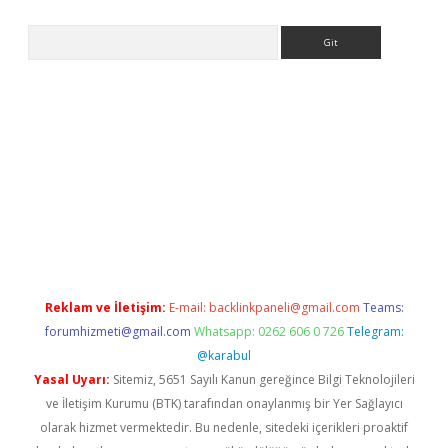
Arama
t mobil giriş
betexper giriş
betexper giriş
Reklam ve İletişim:
E-mail:
backlinkpaneli@gmail.com
Teams:
forumhizmeti@gmail.com
Whatsapp: 0262 606 0 726
Telegram:
@karabul
Yasal Uyarı:
Sitemiz, 5651 Sayılı Kanun gereğince Bilgi Teknolojileri
ve İletişim Kurumu (BTK) tarafından onaylanmış bir Yer Sağlayıcı
olarak hizmet vermektedir. Bu nedenle, sitedeki içerikleri proaktif