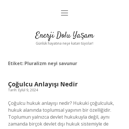
menüyü
Anasayfa
aç
Gizlilik Politikası
Enerji Dolu Yaşam
Yasal Uyarı
Günlük hayatına neşe katan tüyolar!
Hakkımızda
Etiket:
Pluralizm neyi savunur
Çoğulcu Anlayışı Nedir
Tarih: Eylül 9, 2024
Çoğulcu hukuk anlayışı nedir? Hukuki çoğulculuk,
hukuk alanında toplumsal yapının bir özelliğidir.
Toplumun yalnızca devlet hukukuyla değil, aynı
zamanda birçok devlet dışı hukuk sistemiyle de