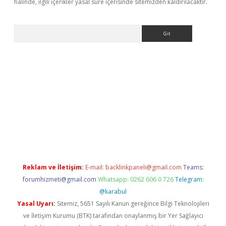
halinde, ilgili içerikler yasal süre içerisinde sitemizden kaldırılacaktır.
Arama
il giriş
betexper giriş
betexper giriş
Reklam ve İletişim:
E-mail:
backlinkpaneli@gmail.com
Teams:
forumhizmeti@gmail.com
Whatsapp: 0262 606 0 726
Telegram:
@karabul
Yasal Uyarı:
Sitemiz, 5651 Sayılı Kanun gereğince Bilgi Teknolojileri
ve İletişim Kurumu (BTK) tarafından onaylanmış bir Yer Sağlayıcı