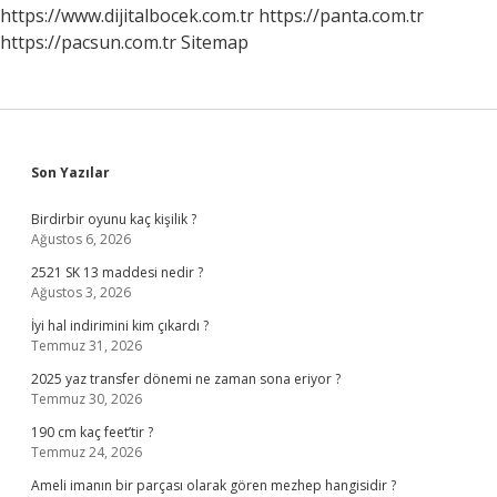
https://www.dijitalbocek.com.tr
https://panta.com.tr
https://pacsun.com.tr
Sitemap
Sidebar
Son Yazılar
Birdirbir oyunu kaç kişilik ?
Ağustos 6, 2026
2521 SK 13 maddesi nedir ?
Ağustos 3, 2026
İyi hal indirimini kim çıkardı ?
Temmuz 31, 2026
2025 yaz transfer dönemi ne zaman sona eriyor ?
Temmuz 30, 2026
190 cm kaç feet’tir ?
Temmuz 24, 2026
Ameli imanın bir parçası olarak gören mezhep hangisidir ?