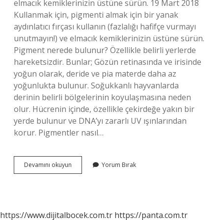
elmacık kemiklerinizin üstüne sürün. 19 Mart 2018
Kullanmak için, pigmenti almak için bir yanak
aydınlatıcı fırçası kullanın (fazlalığı hafifçe vurmayı
unutmayın!) ve elmacık kemiklerinizin üstüne sürün.
Pigment nerede bulunur? Özellikle belirli yerlerde
hareketsizdir. Bunlar; Gözün retinasında ve irisinde
yoğun olarak, deride ve pia materde daha az
yoğunlukta bulunur. Soğukkanlı hayvanlarda
derinin belirli bölgelerinin koyulaşmasına neden
olur. Hücrenin içinde, özellikle çekirdeğe yakın bir
yerde bulunur ve DNA’yı zararlı UV ışınlarından
korur. Pigmentler nasıl…
Pigment
Devamını okuyun
Yorum Bırak
Nedir
Ne
Işe
Yarar
https://www.dijitalbocek.com.tr
https://panta.com.tr