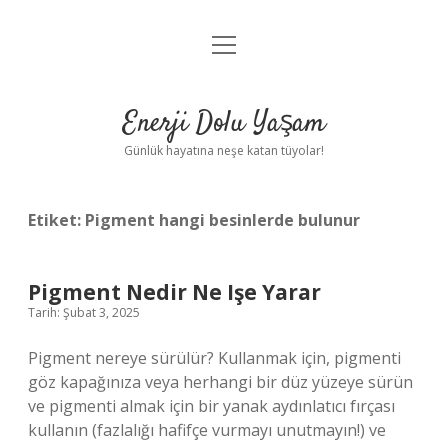
menüyü
Anasayfa
aç
Gizlilik Politikası
Enerji Dolu Yaşam
Yasal Uyarı
Günlük hayatına neşe katan tüyolar!
Hakkımızda
Etiket:
Pigment hangi besinlerde bulunur
Pigment Nedir Ne Işe Yarar
Tarih: Şubat 3, 2025
Pigment nereye sürülür? Kullanmak için, pigmenti
göz kapağınıza veya herhangi bir düz yüzeye sürün
ve pigmenti almak için bir yanak aydınlatıcı fırçası
kullanın (fazlalığı hafifçe vurmayı unutmayın!) ve