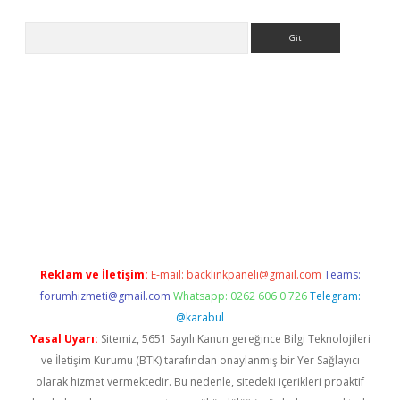
Arama
 giriş
Reklam ve İletişim:
E-mail:
backlinkpaneli@gmail.com
Teams:
forumhizmeti@gmail.com
Whatsapp: 0262 606 0 726
Telegram:
@karabul
Yasal Uyarı:
Sitemiz, 5651 Sayılı Kanun gereğince Bilgi Teknolojileri
ve İletişim Kurumu (BTK) tarafından onaylanmış bir Yer Sağlayıcı
olarak hizmet vermektedir. Bu nedenle, sitedeki içerikleri proaktif