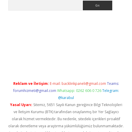
Arama
 giriş
betexper giriş
betexper giriş
Reklam ve İletişim:
E-mail:
backlinkpaneli@gmail.com
Teams:
forumhizmeti@gmail.com
Whatsapp: 0262 606 0 726
Telegram:
@karabul
Yasal Uyarı:
Sitemiz, 5651 Sayılı Kanun gereğince Bilgi Teknolojileri
ve İletişim Kurumu (BTK) tarafından onaylanmış bir Yer Sağlayıcı
olarak hizmet vermektedir. Bu nedenle, sitedeki içerikleri proaktif
olarak denetleme veya araştırma yükümlülüğümüz bulunmamaktadır.