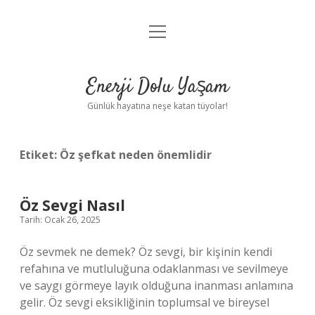
menüyü
Anasayfa
aç
Gizlilik Politikası
Enerji Dolu Yaşam
Yasal Uyarı
Günlük hayatına neşe katan tüyolar!
Hakkımızda
Etiket:
Öz şefkat neden önemlidir
Öz Sevgi Nasıl
Tarih: Ocak 26, 2025
Öz sevmek ne demek? Öz sevgi, bir kişinin kendi
refahına ve mutluluğuna odaklanması ve sevilmeye
ve saygı görmeye layık olduğuna inanması anlamına
gelir. Öz sevgi eksikliğinin toplumsal ve bireysel