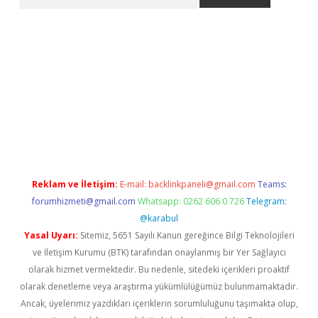
 giriş
betexper giriş
betexper giriş
Reklam ve İletişim:
E-mail:
backlinkpaneli@gmail.com
Teams:
forumhizmeti@gmail.com
Whatsapp: 0262 606 0 726
Telegram:
@karabul
Yasal Uyarı:
Sitemiz, 5651 Sayılı Kanun gereğince Bilgi Teknolojileri
ve İletişim Kurumu (BTK) tarafından onaylanmış bir Yer Sağlayıcı
olarak hizmet vermektedir. Bu nedenle, sitedeki içerikleri proaktif
olarak denetleme veya araştırma yükümlülüğümüz bulunmamaktadır.
Ancak, üyelerimiz yazdıkları içeriklerin sorumluluğunu taşımakta olup,