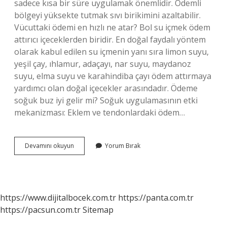
sadece kısa bir süre uygulamak önemlidir. Ödemli
bölgeyi yüksekte tutmak sıvı birikimini azaltabilir.
Vücuttaki ödemi en hızlı ne atar? Bol su içmek ödem
attırıcı içeceklerden biridir. En doğal faydalı yöntem
olarak kabul edilen su içmenin yanı sıra limon suyu,
yeşil çay, ıhlamur, adaçayı, nar suyu, maydanoz
suyu, elma suyu ve karahindiba çayı ödem attırmaya
yardımcı olan doğal içecekler arasındadır. Ödeme
soğuk buz iyi gelir mi? Soğuk uygulamasının etki
mekanizması: Eklem ve tendonlardaki ödem…
Buz
Devamını okuyun
Yorum Bırak
Ödemi
Yok
Eder
Mi
https://www.dijitalbocek.com.tr
https://panta.com.tr
https://pacsun.com.tr
Sitemap