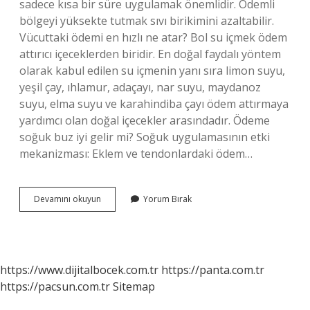
sadece kısa bir süre uygulamak önemlidir. Ödemli
bölgeyi yüksekte tutmak sıvı birikimini azaltabilir.
Vücuttaki ödemi en hızlı ne atar? Bol su içmek ödem
attırıcı içeceklerden biridir. En doğal faydalı yöntem
olarak kabul edilen su içmenin yanı sıra limon suyu,
yeşil çay, ıhlamur, adaçayı, nar suyu, maydanoz
suyu, elma suyu ve karahindiba çayı ödem attırmaya
yardımcı olan doğal içecekler arasındadır. Ödeme
soğuk buz iyi gelir mi? Soğuk uygulamasının etki
mekanizması: Eklem ve tendonlardaki ödem…
Buz
Devamını okuyun
Yorum Bırak
Ödemi
Yok
Eder
Mi
https://www.dijitalbocek.com.tr
https://panta.com.tr
https://pacsun.com.tr
Sitemap