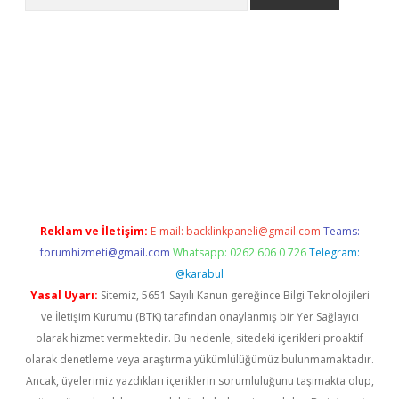
 giriş
betexper giriş
betexper giriş
Reklam ve İletişim:
E-mail:
backlinkpaneli@gmail.com
Teams:
forumhizmeti@gmail.com
Whatsapp: 0262 606 0 726
Telegram:
@karabul
Yasal Uyarı:
Sitemiz, 5651 Sayılı Kanun gereğince Bilgi Teknolojileri
ve İletişim Kurumu (BTK) tarafından onaylanmış bir Yer Sağlayıcı
olarak hizmet vermektedir. Bu nedenle, sitedeki içerikleri proaktif
olarak denetleme veya araştırma yükümlülüğümüz bulunmamaktadır.
Ancak, üyelerimiz yazdıkları içeriklerin sorumluluğunu taşımakta olup,