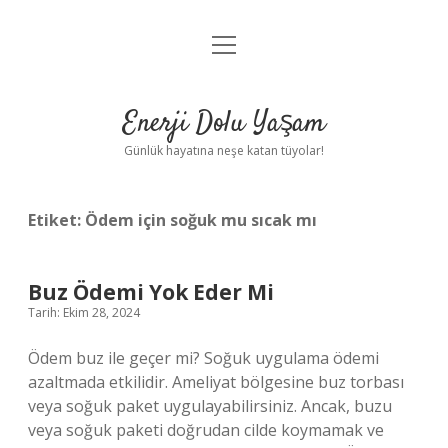
menüyü
Anasayfa
aç
Gizlilik Politikası
Enerji Dolu Yaşam
Yasal Uyarı
Günlük hayatına neşe katan tüyolar!
Hakkımızda
Etiket:
Ödem için soğuk mu sıcak mı
Buz Ödemi Yok Eder Mi
Tarih: Ekim 28, 2024
Ödem buz ile geçer mi? Soğuk uygulama ödemi
azaltmada etkilidir. Ameliyat bölgesine buz torbası
veya soğuk paket uygulayabilirsiniz. Ancak, buzu
veya soğuk paketi doğrudan cilde koymamak ve