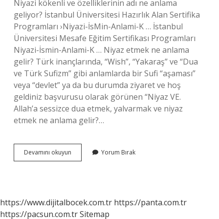
Niyazi kökenli ve özelliklerinin adı ne anlama
geliyor? İstanbul Üniversitesi Hazırlık Alan Sertifika
Programları ›Niyazi-İsMin-Anlami-K … İstanbul
Üniversitesi Mesafe Eğitim Sertifikası Programları
Niyazi-İsmin-Anlami-K … Niyaz etmek ne anlama
gelir? Türk inançlarında, “Wish”, “Yakaraş” ve “Dua
ve Türk Sufizm” gibi anlamlarda bir Sufi “aşaması”
veya “devlet” ya da bu durumda ziyaret ve hoş
geldiniz başvurusu olarak görünen “Niyaz VE.
Allah’a sessizce dua etmek, yalvarmak ve niyaz
etmek ne anlama gelir?…
Dua
Devamını okuyun
Yorum Bırak
Niyaz
Etmek
Ne
Demek
https://www.dijitalbocek.com.tr
https://panta.com.tr
https://pacsun.com.tr
Sitemap