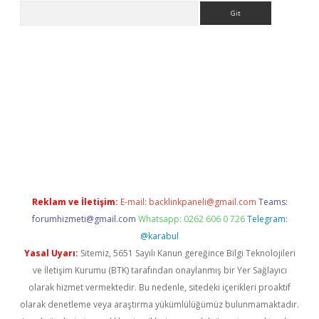
Arama
 giriş
betexper giriş
betexper giriş
Reklam ve İletişim:
E-mail:
backlinkpaneli@gmail.com
Teams:
forumhizmeti@gmail.com
Whatsapp: 0262 606 0 726
Telegram:
@karabul
Yasal Uyarı:
Sitemiz, 5651 Sayılı Kanun gereğince Bilgi Teknolojileri
ve İletişim Kurumu (BTK) tarafından onaylanmış bir Yer Sağlayıcı
olarak hizmet vermektedir. Bu nedenle, sitedeki içerikleri proaktif
olarak denetleme veya araştırma yükümlülüğümüz bulunmamaktadır.