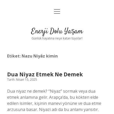
menüyü
Anasayfa
aç
Gizlilik Politikası
Enerji Dolu Yaşam
Yasal Uyarı
Günlük hayatına neşe katan tüyolar!
Hakkımızda
Etiket:
Nazu Niyâz kimin
Dua Niyaz Etmek Ne Demek
Tarih: Nisan 15, 2025
Dua niyaz ne demek? “Niyaz” sormak veya dua
etmek anlamına gelir. Arapça’da, bu kökten elde
edilen isimler, kişinin manevi yönüne ve dua etme
arzusuna basar. Niyazi adı da bu anlamı yansıtır.