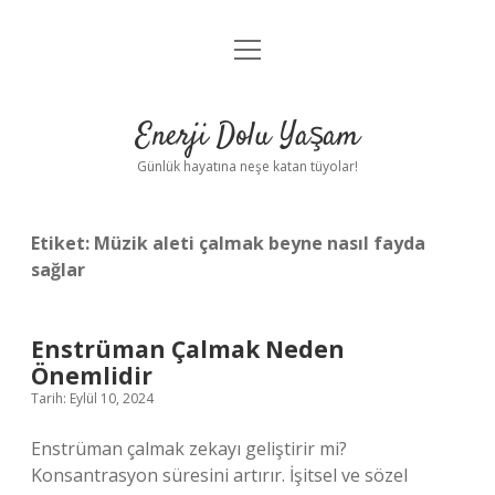
menüyü
Anasayfa
aç
Gizlilik Politikası
Enerji Dolu Yaşam
Yasal Uyarı
Günlük hayatına neşe katan tüyolar!
Hakkımızda
Etiket:
Müzik aleti çalmak beyne nasıl fayda
sağlar
Enstrüman Çalmak Neden
Önemlidir
Tarih: Eylül 10, 2024
Enstrüman çalmak zekayı geliştirir mi?
Konsantrasyon süresini artırır. İşitsel ve sözel