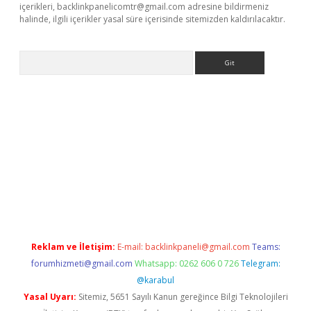
içerikleri,
backlinkpanelicomtr@gmail.com
adresine bildirmeniz
halinde, ilgili içerikler yasal süre içerisinde sitemizden kaldırılacaktır.
Arama
bil giriş
betexper giriş
betexper giriş
Reklam ve İletişim:
E-mail:
backlinkpaneli@gmail.com
Teams:
forumhizmeti@gmail.com
Whatsapp: 0262 606 0 726
Telegram:
@karabul
Yasal Uyarı:
Sitemiz, 5651 Sayılı Kanun gereğince Bilgi Teknolojileri