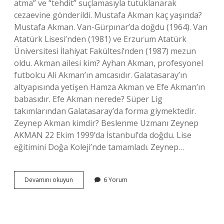
atma” ve “tehdit” suçlamasıyla tutuklanarak
cezaevine gönderildi. Mustafa Akman kaç yaşında?
Mustafa Akman. Van-Gürpınar’da doğdu (1964). Van
Atatürk Lisesi’nden (1981) ve Erzurum Atatürk
Üniversitesi İlahiyat Fakültesi’nden (1987) mezun
oldu. Akman ailesi kim? Ayhan Akman, profesyonel
futbolcu Ali Akman’ın amcasıdır. Galatasaray’ın
altyapısında yetişen Hamza Akman ve Efe Akman’ın
babasıdır. Efe Akman nerede? Süper Lig
takımlarından Galatasaray’da forma giymektedir.
Zeynep Akman kimdir? Beslenme Uzmanı Zeynep
AKMAN 22 Ekim 1999’da İstanbul’da doğdu. Lise
eğitimini Doğa Koleji’nde tamamladı. Zeynep…
Kadir
Devamını okuyun
6 Yorum
Akman
Bulundu
Mu