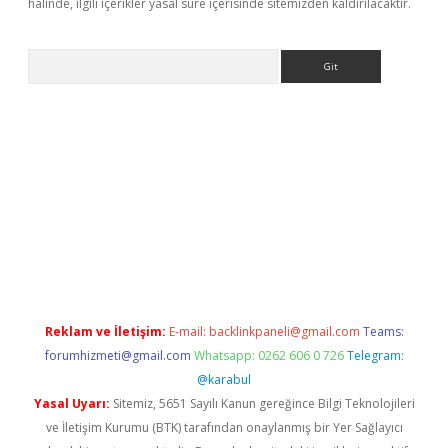
halinde, ilgili içerikler yasal süre içerisinde sitemizden kaldırılacaktır.
Arama
 giriş
betexper giriş
betexper giriş
Reklam ve İletişim:
E-mail:
backlinkpaneli@gmail.com
Teams:
forumhizmeti@gmail.com
Whatsapp: 0262 606 0 726
Telegram:
@karabul
Yasal Uyarı:
Sitemiz, 5651 Sayılı Kanun gereğince Bilgi Teknolojileri
ve İletişim Kurumu (BTK) tarafından onaylanmış bir Yer Sağlayıcı