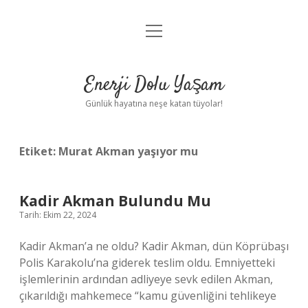
menüyü
Anasayfa
aç
Gizlilik Politikası
Enerji Dolu Yaşam
Yasal Uyarı
Günlük hayatına neşe katan tüyolar!
Hakkımızda
Etiket:
Murat Akman yaşıyor mu
Kadir Akman Bulundu Mu
Tarih: Ekim 22, 2024
Kadir Akman’a ne oldu? Kadir Akman, dün Köprübaşı
Polis Karakolu’na giderek teslim oldu. Emniyetteki
işlemlerinin ardından adliyeye sevk edilen Akman,
çıkarıldığı mahkemece “kamu güvenliğini tehlikeye