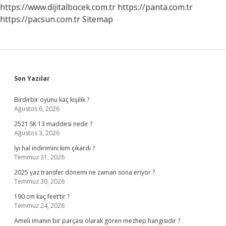
https://www.dijitalbocek.com.tr
https://panta.com.tr
https://pacsun.com.tr
Sitemap
Sidebar
Son Yazılar
Birdirbir oyunu kaç kişilik ?
Ağustos 6, 2026
2521 SK 13 maddesi nedir ?
Ağustos 3, 2026
İyi hal indirimini kim çıkardı ?
Temmuz 31, 2026
2025 yaz transfer dönemi ne zaman sona eriyor ?
Temmuz 30, 2026
190 cm kaç feet’tir ?
Temmuz 24, 2026
Ameli imanın bir parçası olarak gören mezhep hangisidir ?