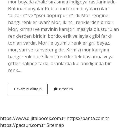
mor boyada analiz sırasında indigoya rastlanmadı.
Bulunan boyalar Rubia tinctorum boyaları olan
“alizarin” ve “pseudopurpurin” idi. Mor rengine
hangi renkler uyar? Mor, ikincil renklerden biridir.
Mor, kırmızı ve mavinin karıştırılmasıyla oluşturulan
renklerden biridir; bordo, erik ve leylak gibi farklı
tonları vardır. Mor ile uyumlu renkler gri, beyaz,
mor, sarı ve kahverengidir. Kırmızı mor karışımı
hangi renk olur? İkincil renkler tek başlarına veya
çiftler halinde farklı oranlarda kullanıldığında bir
renk…
Mor
Devamını okuyun
8 Yorum
Icin
Hangi
Renkler
Karıştırılır
https://www.dijitalbocek.com.tr
https://panta.com.tr
https://pacsun.com.tr
Sitemap