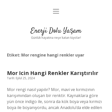
menüyü
Anasayfa
aç
Gizlilik Politikası
Enerji Dolu Yaşam
Yasal Uyarı
Günlük hayatına neşe katan tüyolar!
Hakkımızda
Etiket:
Mor rengine hangi renkler uyar
Mor Icin Hangi Renkler Karıştırılır
Tarih: Eylül 25, 2024
Mor rengi nasıl yapılır? Mor, mavi ve kırmızının
karışımından oluşan bir renktir. Kaynaklara göre
yün önce indigo ile, sonra da kök boya veya kırmızı
boya ile boyanıyordu, ancak Anadolu’da elde edilen