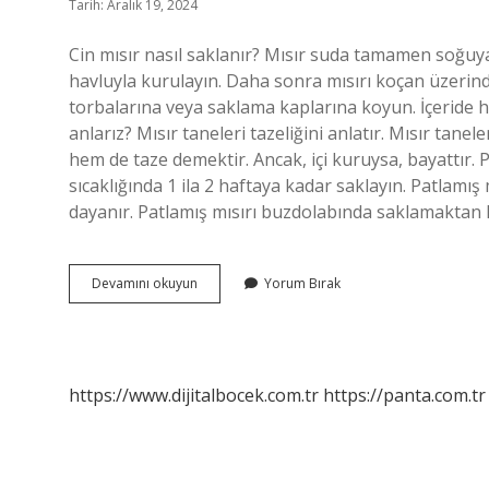
Tarih: Aralık 19, 2024
Cin mısır nasıl saklanır? Mısır suda tamamen soğuya
havluyla kurulayın. Daha sonra mısırı koçan üzerin
torbalarına veya saklama kaplarına koyun. İçeride 
anlarız? Mısır taneleri tazeliğini anlatır. Mısır tan
hem de taze demektir. Ancak, içi kuruysa, bayattır. 
sıcaklığında 1 ila 2 haftaya kadar saklayın. Patlamı
dayanır. Patlamış mısırı buzdolabında saklamaktan
Cin
Devamını okuyun
Yorum Bırak
Mısır
Bozulur
Mu
https://www.dijitalbocek.com.tr
https://panta.com.tr