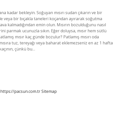
na kadar bekleyin. Soğuyan mısırı sudan çıkarın ve bir
de veya bir bıçakla taneleri koçandan ayırarak soğutma
hava kalmadığından emin olun. Mısırın bozulduğunu nasıl
elerini parmak ucunuzla sıkın. Eğer doluysa, mısır hem sütlü
Patlamış mısır kaç günde bozulur? Patlamış mısırı oda
ş mısıra tuz, tereyağı veya baharat eklemezseniz en az 1 hafta
 kaçının, çünkü bu…
https://pacsun.com.tr
Sitemap