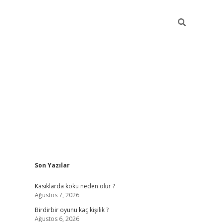
Sidebar
Son Yazılar
ilbet mobil giriş
bet
Kasıklarda koku neden olur ?
Ağustos 7, 2026
Birdirbir oyunu kaç kişilik ?
Ağustos 6, 2026