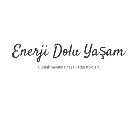
Enerji Dolu Yaşam
Günlük hayatına neşe katan tüyolar!
u