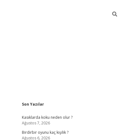
Sidebar
Son Yazılar
ilbet mobil giriş
bet
Kasıklarda koku neden olur ?
Ağustos 7, 2026
Birdirbir oyunu kaç kişilik ?
Ağustos 6, 2026