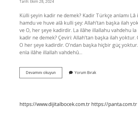
Tarih: Ekim 28, 2024
Külli şeyin kadir ne demek? Kadir Türkçe anlamı Lâ il
hamdu ve huve alâ kulli şey: Allah’tan başka ilah yo
ve O, her şeye kadirdir. La ilâhe illallahu vahdehu l
kadir ne demek? Çeviri: Allah’tan başka ilah yoktur.
O her şeye kadirdir. O’ndan başka hiçbir güç yoktur
enla ilâhe illallah vahdehû…
Külli
Devamını okuyun
Yorum Bırak
Şeyin
Kadir
Ne
Anlama
Gelir
https://www.dijitalbocek.com.tr
https://panta.com.tr