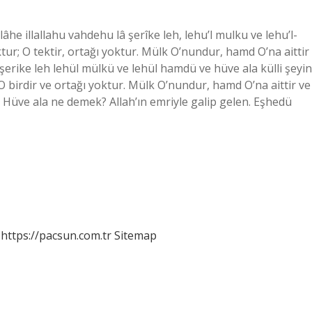
âhe illallahu vahdehu lâ şerîke leh, lehu’l mulku ve lehu’l-
ktur; O tektir, ortağı yoktur. Mülk O’nundur, hamd O’na aittir
a şerike leh lehül mülkü ve lehül hamdü ve hüve ala külli şeyin
 O birdir ve ortağı yoktur. Mülk O’nundur, hamd O’na aittir ve
. Hüve ala ne demek? Allah’ın emriyle galip gelen. Eşhedü
https://pacsun.com.tr
Sitemap