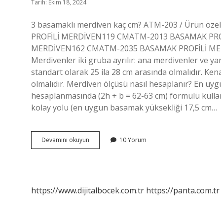
Tarih: Ekim 18, 2024
3 basamaklı merdiven kaç cm? ATM-203 / Ürün öz
PROFİLİ MERDİVEN119 CMATM-2013 BASAMAK PRO
MERDİVEN162 CMATM-2035 BASAMAK PROFİLİ MERDİ
Merdivenler iki gruba ayrılır: ana merdivenler ve y
standart olarak 25 ila 28 cm arasında olmalıdır. Ken
olmalıdır. Merdiven ölçüsü nasıl hesaplanır? En uy
hesaplanmasında (2h + b = 62-63 cm) formülü kulla
kolay yolu (en uygun basamak yüksekliği 17,5 cm…
3
Devamını okuyun
10 Yorum
1
Merdiven
Kaç
Cm
https://www.dijitalbocek.com.tr
https://panta.com.tr