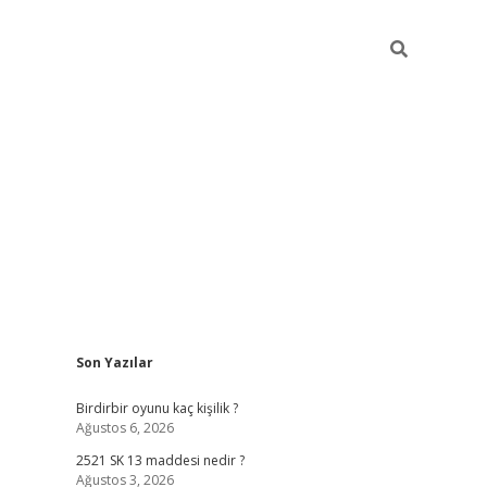
Sidebar
Son Yazılar
ilbet mobil giriş
bet
Birdirbir oyunu kaç kişilik ?
Ağustos 6, 2026
2521 SK 13 maddesi nedir ?
Ağustos 3, 2026