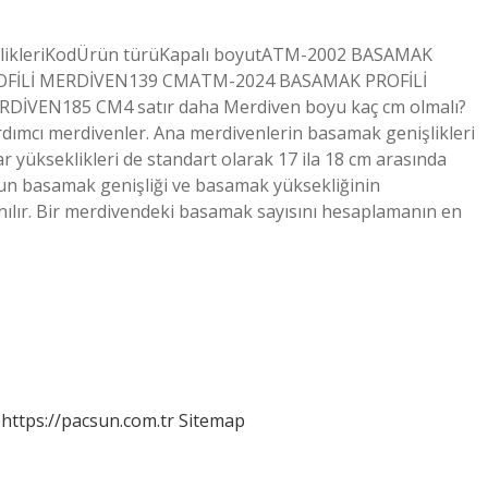
ellikleriKodÜrün türüKapalı boyutATM-2002 BASAMAK
FİLİ MERDİVEN139 CMATM-2024 BASAMAK PROFİLİ
VEN185 CM4 satır daha Merdiven boyu kaç cm olmalı?
ardımcı merdivenler. Ana merdivenlerin basamak genişlikleri
ar yükseklikleri de standart olarak 17 ila 18 cm arasında
gun basamak genişliği ve basamak yüksekliğinin
nılır. Bir merdivendeki basamak sayısını hesaplamanın en
https://pacsun.com.tr
Sitemap