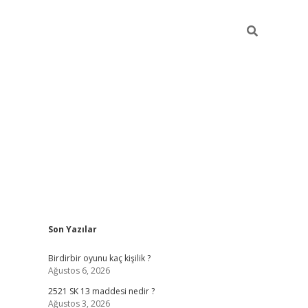
Sidebar
Son Yazılar
ilbet mobil giriş
bete
Birdirbir oyunu kaç kişilik ?
Ağustos 6, 2026
2521 SK 13 maddesi nedir ?
Ağustos 3, 2026