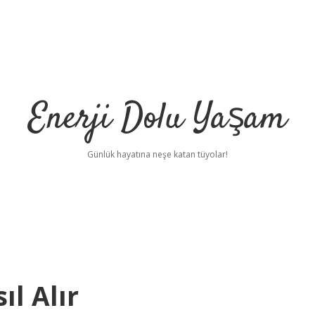
Enerji Dolu Yaşam
Günlük hayatına neşe katan tüyolar!
ıl Alır