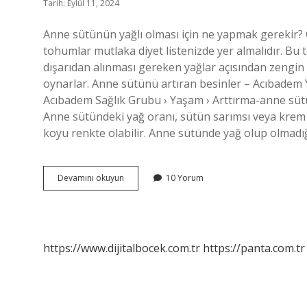
Tarih: Eylül 11, 2024
Anne sütünün yağlı olması için ne yapmak gerekir? C
tohumlar mutlaka diyet listenizde yer almalıdır. 
dışarıdan alınması gereken yağlar açısından zengin o
oynarlar. Anne sütünü artıran besinler – Acıbadem
Acıbadem Sağlık Grubu › Yaşam › Arttırma-anne sütü
Anne sütündeki yağ oranı, sütün sarımsı veya krem ​​
koyu renkte olabilir. Anne sütünde yağ olup olmadığı
Bebek
Devamını okuyun
10 Yorum
Yağlı
Sütü
Nasıl
Alır
https://www.dijitalbocek.com.tr
https://panta.com.tr