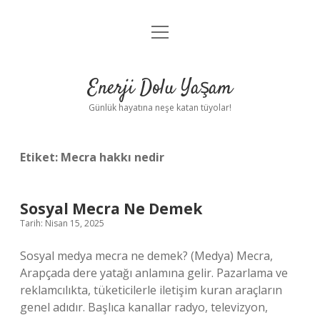
menüyü
Anasayfa
aç
Gizlilik Politikası
Enerji Dolu Yaşam
Yasal Uyarı
Günlük hayatına neşe katan tüyolar!
Hakkımızda
Etiket:
Mecra hakkı nedir
Sosyal Mecra Ne Demek
Tarih: Nisan 15, 2025
Sosyal medya mecra ne demek? (Medya) Mecra,
Arapçada dere yatağı anlamına gelir. Pazarlama ve
reklamcılıkta, tüketicilerle iletişim kuran araçların
genel adıdır. Başlıca kanallar radyo, televizyon,