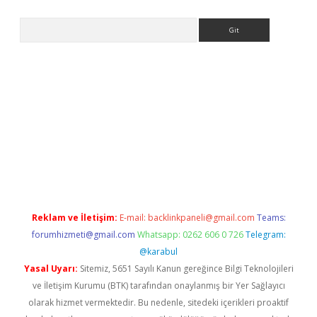
Arama
 giriş
betexper giriş
betexper giriş
Reklam ve İletişim:
E-mail:
backlinkpaneli@gmail.com
Teams:
forumhizmeti@gmail.com
Whatsapp: 0262 606 0 726
Telegram:
@karabul
Yasal Uyarı:
Sitemiz, 5651 Sayılı Kanun gereğince Bilgi Teknolojileri
ve İletişim Kurumu (BTK) tarafından onaylanmış bir Yer Sağlayıcı
olarak hizmet vermektedir. Bu nedenle, sitedeki içerikleri proaktif