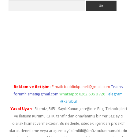
Arama
 giriş
betexper giriş
betexper giriş
Reklam ve İletişim:
E-mail:
backlinkpaneli@gmail.com
Teams:
forumhizmeti@gmail.com
Whatsapp: 0262 606 0 726
Telegram:
@karabul
Yasal Uyarı:
Sitemiz, 5651 Sayılı Kanun gereğince Bilgi Teknolojileri
ve İletişim Kurumu (BTK) tarafından onaylanmış bir Yer Sağlayıcı
olarak hizmet vermektedir. Bu nedenle, sitedeki içerikleri proaktif
olarak denetleme veya araştırma yükümlülüğümüz bulunmamaktadır.