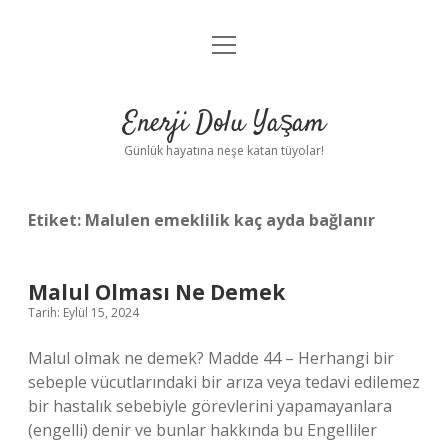
menüyü
Anasayfa
aç
Gizlilik Politikası
Enerji Dolu Yaşam
Yasal Uyarı
Günlük hayatına neşe katan tüyolar!
Hakkımızda
Etiket:
Malulen emeklilik kaç ayda bağlanır
Malul Olması Ne Demek
Tarih: Eylül 15, 2024
Malul olmak ne demek? Madde 44 – Herhangi bir
sebeple vücutlarındaki bir arıza veya tedavi edilemez
bir hastalık sebebiyle görevlerini yapamayanlara
(engelli) denir ve bunlar hakkında bu Engelliler