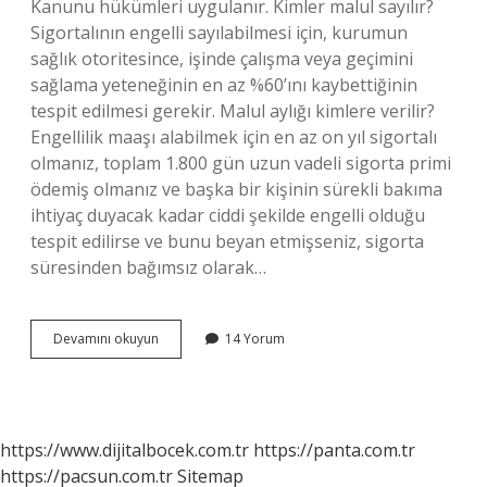
Kanunu hükümleri uygulanır. Kimler malul sayılır?
Sigortalının engelli sayılabilmesi için, kurumun
sağlık otoritesince, işinde çalışma veya geçimini
sağlama yeteneğinin en az %60’ını kaybettiğinin
tespit edilmesi gerekir. Malul aylığı kimlere verilir?
Engellilik maaşı alabilmek için en az on yıl sigortalı
olmanız, toplam 1.800 gün uzun vadeli sigorta primi
ödemiş olmanız ve başka bir kişinin sürekli bakıma
ihtiyaç duyacak kadar ciddi şekilde engelli olduğu
tespit edilirse ve bunu beyan etmişseniz, sigorta
süresinden bağımsız olarak…
Malul
Devamını okuyun
14 Yorum
Olması
Ne
Demek
https://www.dijitalbocek.com.tr
https://panta.com.tr
https://pacsun.com.tr
Sitemap